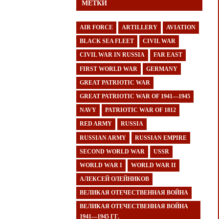
МЕТКИ
AIR FORCE
ARTILLERY
AVIATION
BLACK SEA FLEET
CIVIL WAR
CIVIL WAR IN RUSSIA
FAR EAST
FIRST WORLD WAR
GERMANY
GREAT PATRIOTIC WAR
GREAT PATRIOTIC WAR OF 1941—1945
NAVY
PATRIOTIC WAR OF 1812
RED ARMY
RUSSIA
RUSSIAN ARMY
RUSSIAN EMPIRE
SECOND WORLD WAR
USSR
WORLD WAR I
WORLD WAR II
АЛЕКСЕЙ ОЛЕЙНИКОВ
ВЕЛИКАЯ ОТЕЧЕСТВЕННАЯ ВОЙНА
ВЕЛИКАЯ ОТЕЧЕСТВЕННАЯ ВОЙНА
1941—1945 ГГ.