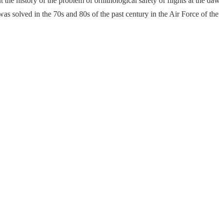
ut the history of the problem of ornithological safety of flights at the d
was solved in the 70s and 80s of the past century in the Air Force of t