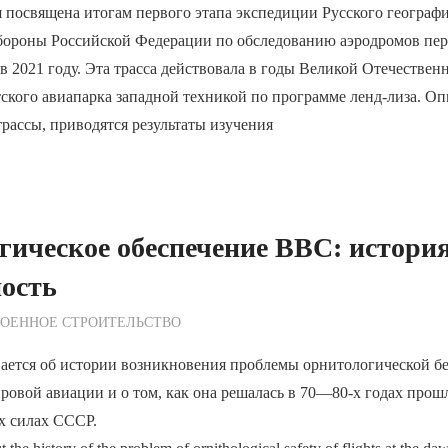
 посвящена итогам первого этапа экспедиции Русского географ
бороны Российской Федерации по обследованию аэродромов пер
 2021 году. Эта трасса действовала в годы Великой Отечествен
ского авиапарка западной техникой по программе ленд-лиза. О
трассы, приводятся результаты изучения
ическое обеспечение ВВС: история
ость
ежурный по Редакции
ВОЕННОЕ СТРОИТЕЛЬСТВО
вается об истории возникновения проблемы орнитологической б
ировой авиации и о том, как она решалась в 70—80-х годах прош
х силах СССР.