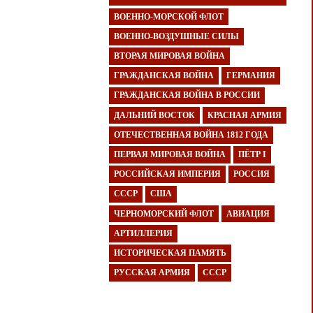
ВОЕННО-МОРСКОЙ ФЛОТ
ВОЕННО-ВОЗДУШНЫЕ СИЛЫ
ВТОРАЯ МИРОВАЯ ВОЙНА
ГРАЖДАНСКАЯ ВОЙНА
ГЕРМАНИЯ
ГРАЖДАНСКАЯ ВОЙНА В РОССИИ
ДАЛЬНИЙ ВОСТОК
КРАСНАЯ АРМИЯ
ОТЕЧЕСТВЕННАЯ ВОЙНА 1812 ГОДА
ПЕРВАЯ МИРОВАЯ ВОЙНА
ПЁТР I
РОССИЙСКАЯ ИМПЕРИЯ
РОССИЯ
СССР
США
ЧЕРНОМОРСКИЙ ФЛОТ
АВИАЦИЯ
АРТИЛЛЕРИЯ
ИСТОРИЧЕСКАЯ ПАМЯТЬ
РУССКАЯ АРМИЯ
СССР