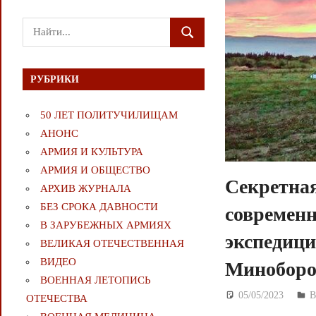
Поиск
ПОИСК
для:
РУБРИКИ
50 ЛЕТ ПОЛИТУЧИЛИЩАМ
АНОНС
АРМИЯ И КУЛЬТУРА
АРМИЯ И ОБЩЕСТВО
Секретная
АРХИВ ЖУРНАЛА
БЕЗ СРОКА ДАВНОСТИ
современн
В ЗАРУБЕЖНЫХ АРМИЯХ
экспедици
ВЕЛИКАЯ ОТЕЧЕСТВЕННАЯ
ВИДЕО
Миноборо
ВОЕННАЯ ЛЕТОПИСЬ
05/05/2023
Д
ОТЕЧЕСТВА