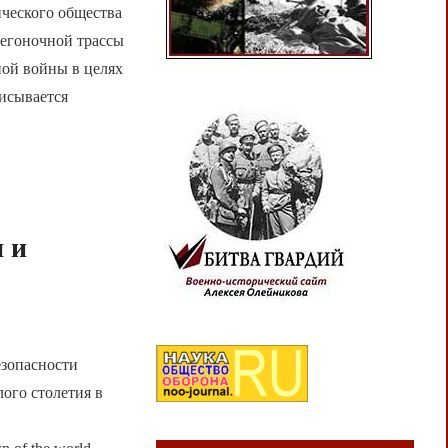
ического общества
егоночной трассы
ной войны в целях
писывается
 и
езопасности
лого столетия в