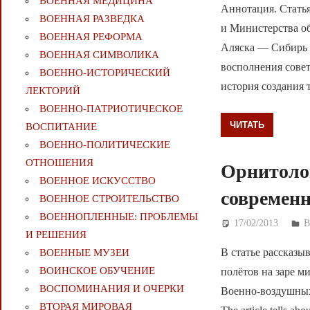
ВОЕННАЯ МЕДИЦИНА
Аннотация. Статья
ВОЕННАЯ РАЗВЕДКА
и Министерства о
ВОЕННАЯ РЕФОРМА
Аляска — Сибирь в
ВОЕННАЯ СИМВОЛИКА
восполнения совет
ВОЕННО-ИСТОРИЧЕСКИЙ
история создания 
ЛЕКТОРИЙ
ВОЕННО-ПАТРИОТИЧЕСКОЕ
ЧИТАТЬ
ВОСПИТАНИЕ
ВОЕННО-ПОЛИТИЧЕСКИE
ОТНОШЕНИЯ
Орнитолог
ВОЕННОЕ ИСКУССТВО
современн
ВОЕННОЕ СТРОИТЕЛЬСТВО
ВОЕННОПЛЕННЫЕ: ПРОБЛЕМЫ
17/02/2013
Д
И РЕШЕНИЯ
В статье рассказы
ВОЕННЫЕ МУЗЕИ
ВОИНСКОЕ ОБУЧЕНИЕ
полётов на заре м
ВОСПОМИНАНИЯ И ОЧЕРКИ
Военно-воздушны
ВТОРАЯ МИРОВАЯ