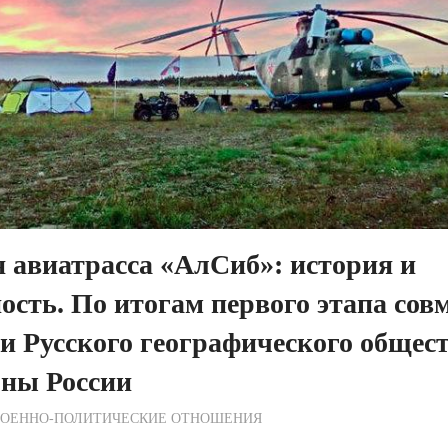
 авиатрасса «АлСиб»: история и
ость. По итогам первого этапа сов
и Русского географического общест
ны России
ежурный по Редакции
ВОЕННО-ПОЛИТИЧЕСКИE ОТНОШЕНИЯ