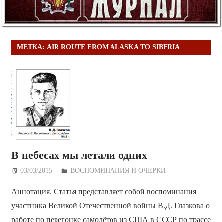
МЕТКА:
AIR ROUTE FROM ALASKA TO SIBERIA
В небесах мы летали одних
03/03/2015
Дежурный по Редакции
ВОСПОМИНАНИЯ И ОЧЕРКИ
Аннотация. Статья представляет собой воспоминания
участника Великой Отечественной войны В.Д. Глазкова о
работе по перегонке самолётов из США в СССР по трассе