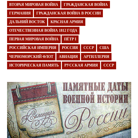
ВТОРАЯ МИРОВАЯ ВОЙНА
ГРАЖДАНСКАЯ ВОЙНА
ГЕРМАНИЯ
ГРАЖДАНСКАЯ ВОЙНА В РОССИИ
ДАЛЬНИЙ ВОСТОК
КРАСНАЯ АРМИЯ
ОТЕЧЕСТВЕННАЯ ВОЙНА 1812 ГОДА
ПЕРВАЯ МИРОВАЯ ВОЙНА
ПЁТР I
РОССИЙСКАЯ ИМПЕРИЯ
РОССИЯ
СССР
США
ЧЕРНОМОРСКИЙ ФЛОТ
АВИАЦИЯ
АРТИЛЛЕРИЯ
ИСТОРИЧЕСКАЯ ПАМЯТЬ
РУССКАЯ АРМИЯ
СССР