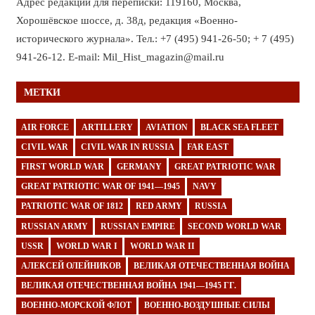
Адрес редакции для переписки: 119160, Москва,
Хорошёвское шоссе, д. 38д, редакция «Военно-
исторического журнала». Тел.: +7 (495) 941-26-50; + 7 (495)
941-26-12. E-mail: Mil_Hist_magazin@mail.ru
МЕТКИ
AIR FORCE
ARTILLERY
AVIATION
BLACK SEA FLEET
CIVIL WAR
CIVIL WAR IN RUSSIA
FAR EAST
FIRST WORLD WAR
GERMANY
GREAT PATRIOTIC WAR
GREAT PATRIOTIC WAR OF 1941—1945
NAVY
PATRIOTIC WAR OF 1812
RED ARMY
RUSSIA
RUSSIAN ARMY
RUSSIAN EMPIRE
SECOND WORLD WAR
USSR
WORLD WAR I
WORLD WAR II
АЛЕКСЕЙ ОЛЕЙНИКОВ
ВЕЛИКАЯ ОТЕЧЕСТВЕННАЯ ВОЙНА
ВЕЛИКАЯ ОТЕЧЕСТВЕННАЯ ВОЙНА 1941—1945 ГГ.
ВОЕННО-МОРСКОЙ ФЛОТ
ВОЕННО-ВОЗДУШНЫЕ СИЛЫ