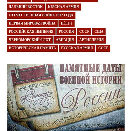
ДАЛЬНИЙ ВОСТОК
КРАСНАЯ АРМИЯ
ОТЕЧЕСТВЕННАЯ ВОЙНА 1812 ГОДА
ПЕРВАЯ МИРОВАЯ ВОЙНА
ПЁТР I
РОССИЙСКАЯ ИМПЕРИЯ
РОССИЯ
СССР
США
ЧЕРНОМОРСКИЙ ФЛОТ
АВИАЦИЯ
АРТИЛЛЕРИЯ
ИСТОРИЧЕСКАЯ ПАМЯТЬ
РУССКАЯ АРМИЯ
СССР