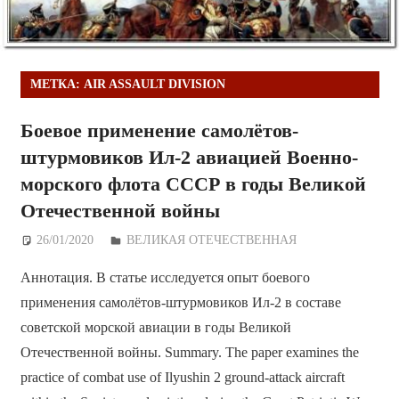
МЕТКА:
AIR ASSAULT DIVISION
Боевое применение самолётов-
штурмовиков Ил-2 авиацией Военно-
морского флота СССР в годы Великой
Отечественной войны
26/01/2020
Дежурный по Редакции
ВЕЛИКАЯ ОТЕЧЕСТВЕННАЯ
Аннотация. В статье исследуется опыт боевого
применения самолётов-штурмовиков Ил-2 в составе
советской морской авиации в годы Великой
Отечественной войны. Summary. The paper examines the
practice of combat use of Ilyushin 2 ground-attack aircraft