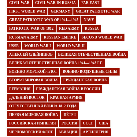
CIVIL WAR
CIVIL WAR IN RUSSIA
FAR EAST
FIRST WORLD WAR
GERMANY
GREAT PATRIOTIC WAR
GREAT PATRIOTIC WAR OF 1941—1945
NAVY
PATRIOTIC WAR OF 1812
RED ARMY
RUSSIA
RUSSIAN ARMY
RUSSIAN EMPIRE
SECOND WORLD WAR
USSR
WORLD WAR I
WORLD WAR II
АЛЕКСЕЙ ОЛЕЙНИКОВ
ВЕЛИКАЯ ОТЕЧЕСТВЕННАЯ ВОЙНА
ВЕЛИКАЯ ОТЕЧЕСТВЕННАЯ ВОЙНА 1941—1945 ГГ.
ВОЕННО-МОРСКОЙ ФЛОТ
ВОЕННО-ВОЗДУШНЫЕ СИЛЫ
ВТОРАЯ МИРОВАЯ ВОЙНА
ГРАЖДАНСКАЯ ВОЙНА
ГЕРМАНИЯ
ГРАЖДАНСКАЯ ВОЙНА В РОССИИ
ДАЛЬНИЙ ВОСТОК
КРАСНАЯ АРМИЯ
ОТЕЧЕСТВЕННАЯ ВОЙНА 1812 ГОДА
ПЕРВАЯ МИРОВАЯ ВОЙНА
ПЁТР I
РОССИЙСКАЯ ИМПЕРИЯ
РОССИЯ
СССР
США
ЧЕРНОМОРСКИЙ ФЛОТ
АВИАЦИЯ
АРТИЛЛЕРИЯ