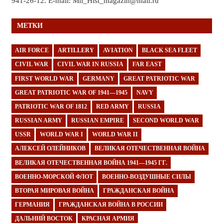
941-26-12. E-mail: Mil_Hist_magazin@mail.ru
МЕТКИ
AIR FORCE
ARTILLERY
AVIATION
BLACK SEA FLEET
CIVIL WAR
CIVIL WAR IN RUSSIA
FAR EAST
FIRST WORLD WAR
GERMANY
GREAT PATRIOTIC WAR
GREAT PATRIOTIC WAR OF 1941—1945
NAVY
PATRIOTIC WAR OF 1812
RED ARMY
RUSSIA
RUSSIAN ARMY
RUSSIAN EMPIRE
SECOND WORLD WAR
USSR
WORLD WAR I
WORLD WAR II
АЛЕКСЕЙ ОЛЕЙНИКОВ
ВЕЛИКАЯ ОТЕЧЕСТВЕННАЯ ВОЙНА
ВЕЛИКАЯ ОТЕЧЕСТВЕННАЯ ВОЙНА 1941—1945 ГГ.
ВОЕННО-МОРСКОЙ ФЛОТ
ВОЕННО-ВОЗДУШНЫЕ СИЛЫ
ВТОРАЯ МИРОВАЯ ВОЙНА
ГРАЖДАНСКАЯ ВОЙНА
ГЕРМАНИЯ
ГРАЖДАНСКАЯ ВОЙНА В РОССИИ
ДАЛЬНИЙ ВОСТОК
КРАСНАЯ АРМИЯ