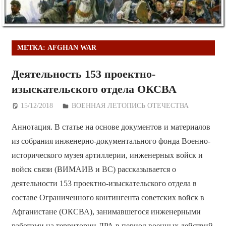
МЕТКА:
AFGHAN WAR
Деятельность 153 проектно-
изыскательского отдела ОКСВА
15/12/2018
Дежурный по Редакции
ВОЕННАЯ ЛЕТОПИСЬ ОТЕЧЕСТВА
Аннотация. В статье на основе документов и материалов
из собрания инженерно-документального фонда Военно-
исторического музея артиллерии, инженерных войск и
войск связи (ВИМАИВ и ВС) рассказывается о
деятельности 153 проектно-изыскательского отдела в
составе Ограниченного контингента советских войск в
Афганистане (ОКСВА), занимавшегося инженерными
работами на территории ДРА в период военных действий