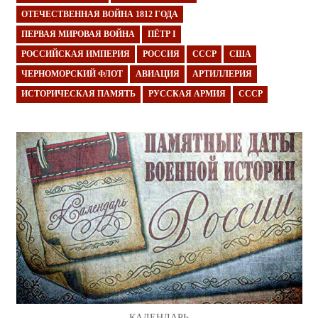
ОТЕЧЕСТВЕННАЯ ВОЙНА 1812 ГОДА
ПЕРВАЯ МИРОВАЯ ВОЙНА
ПЁТР I
РОССИЙСКАЯ ИМПЕРИЯ
РОССИЯ
СССР
США
ЧЕРНОМОРСКИЙ ФЛОТ
АВИАЦИЯ
АРТИЛЛЕРИЯ
ИСТОРИЧЕСКАЯ ПАМЯТЬ
РУССКАЯ АРМИЯ
СССР
КАЛЕНДАРЬ