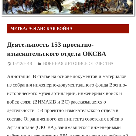
МЕТКА:
АФГАНСКАЯ ВОЙНА
Деятельность 153 проектно-
изыскательского отдела ОКСВА
15/12/2018
Дежурный по Редакции
ВОЕННАЯ ЛЕТОПИСЬ ОТЕЧЕСТВА
Аннотация. В статье на основе документов и материалов
из собрания инженерно-документального фонда Военно-
исторического музея артиллерии, инженерных войск и
войск связи (ВИМАИВ и ВС) рассказывается о
деятельности 153 проектно-изыскательского отдела в
составе Ограниченного контингента советских войск в
Афганистане (ОКСВА), занимавшегося инженерными
работами на территории ДРА в период военных действий