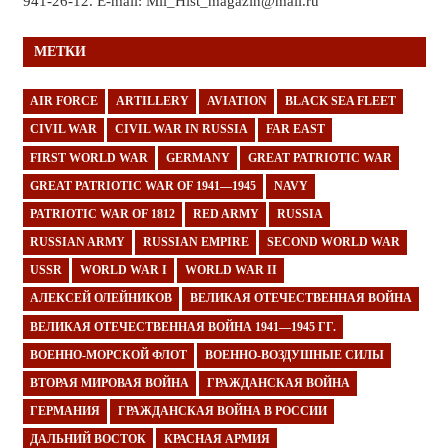
941-26-12. E-mail: Mil_Hist_magazin@mail.ru
МЕТКИ
AIR FORCE
ARTILLERY
AVIATION
BLACK SEA FLEET
CIVIL WAR
CIVIL WAR IN RUSSIA
FAR EAST
FIRST WORLD WAR
GERMANY
GREAT PATRIOTIC WAR
GREAT PATRIOTIC WAR OF 1941—1945
NAVY
PATRIOTIC WAR OF 1812
RED ARMY
RUSSIA
RUSSIAN ARMY
RUSSIAN EMPIRE
SECOND WORLD WAR
USSR
WORLD WAR I
WORLD WAR II
АЛЕКСЕЙ ОЛЕЙНИКОВ
ВЕЛИКАЯ ОТЕЧЕСТВЕННАЯ ВОЙНА
ВЕЛИКАЯ ОТЕЧЕСТВЕННАЯ ВОЙНА 1941—1945 ГГ.
ВОЕННО-МОРСКОЙ ФЛОТ
ВОЕННО-ВОЗДУШНЫЕ СИЛЫ
ВТОРАЯ МИРОВАЯ ВОЙНА
ГРАЖДАНСКАЯ ВОЙНА
ГЕРМАНИЯ
ГРАЖДАНСКАЯ ВОЙНА В РОССИИ
ДАЛЬНИЙ ВОСТОК
КРАСНАЯ АРМИЯ