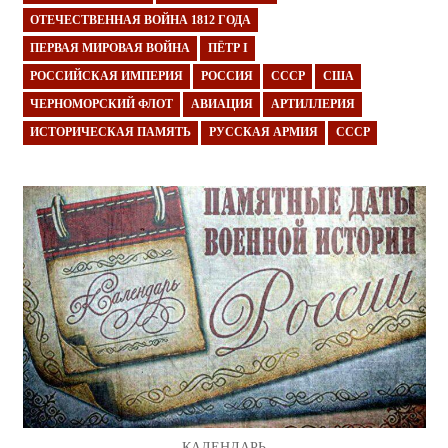
ОТЕЧЕСТВЕННАЯ ВОЙНА 1812 ГОДА
ПЕРВАЯ МИРОВАЯ ВОЙНА
ПЁТР I
РОССИЙСКАЯ ИМПЕРИЯ
РОССИЯ
СССР
США
ЧЕРНОМОРСКИЙ ФЛОТ
АВИАЦИЯ
АРТИЛЛЕРИЯ
ИСТОРИЧЕСКАЯ ПАМЯТЬ
РУССКАЯ АРМИЯ
СССР
КАЛЕНДАРЬ