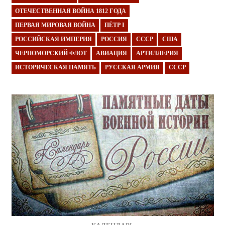
ОТЕЧЕСТВЕННАЯ ВОЙНА 1812 ГОДА
ПЕРВАЯ МИРОВАЯ ВОЙНА
ПЁТР I
РОССИЙСКАЯ ИМПЕРИЯ
РОССИЯ
СССР
США
ЧЕРНОМОРСКИЙ ФЛОТ
АВИАЦИЯ
АРТИЛЛЕРИЯ
ИСТОРИЧЕСКАЯ ПАМЯТЬ
РУССКАЯ АРМИЯ
СССР