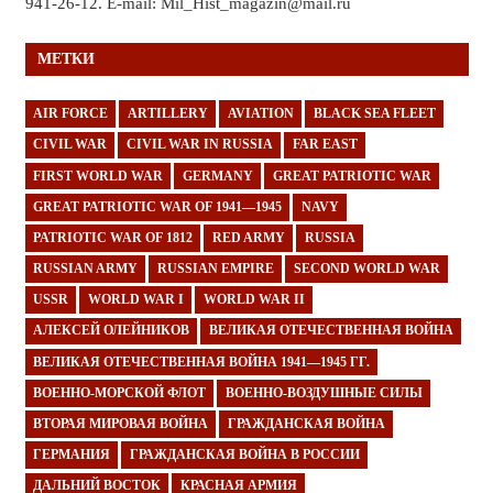
941-26-12. E-mail: Mil_Hist_magazin@mail.ru
МЕТКИ
AIR FORCE
ARTILLERY
AVIATION
BLACK SEA FLEET
CIVIL WAR
CIVIL WAR IN RUSSIA
FAR EAST
FIRST WORLD WAR
GERMANY
GREAT PATRIOTIC WAR
GREAT PATRIOTIC WAR OF 1941—1945
NAVY
PATRIOTIC WAR OF 1812
RED ARMY
RUSSIA
RUSSIAN ARMY
RUSSIAN EMPIRE
SECOND WORLD WAR
USSR
WORLD WAR I
WORLD WAR II
АЛЕКСЕЙ ОЛЕЙНИКОВ
ВЕЛИКАЯ ОТЕЧЕСТВЕННАЯ ВОЙНА
ВЕЛИКАЯ ОТЕЧЕСТВЕННАЯ ВОЙНА 1941—1945 ГГ.
ВОЕННО-МОРСКОЙ ФЛОТ
ВОЕННО-ВОЗДУШНЫЕ СИЛЫ
ВТОРАЯ МИРОВАЯ ВОЙНА
ГРАЖДАНСКАЯ ВОЙНА
ГЕРМАНИЯ
ГРАЖДАНСКАЯ ВОЙНА В РОССИИ
ДАЛЬНИЙ ВОСТОК
КРАСНАЯ АРМИЯ