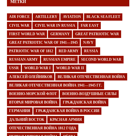
МЕТКИ
AIR FORCE
ARTILLERY
AVIATION
BLACK SEA FLEET
CIVIL WAR
CIVIL WAR IN RUSSIA
FAR EAST
FIRST WORLD WAR
GERMANY
GREAT PATRIOTIC WAR
GREAT PATRIOTIC WAR OF 1941—1945
NAVY
PATRIOTIC WAR OF 1812
RED ARMY
RUSSIA
RUSSIAN ARMY
RUSSIAN EMPIRE
SECOND WORLD WAR
USSR
WORLD WAR I
WORLD WAR II
АЛЕКСЕЙ ОЛЕЙНИКОВ
ВЕЛИКАЯ ОТЕЧЕСТВЕННАЯ ВОЙНА
ВЕЛИКАЯ ОТЕЧЕСТВЕННАЯ ВОЙНА 1941—1945 ГГ.
ВОЕННО-МОРСКОЙ ФЛОТ
ВОЕННО-ВОЗДУШНЫЕ СИЛЫ
ВТОРАЯ МИРОВАЯ ВОЙНА
ГРАЖДАНСКАЯ ВОЙНА
ГЕРМАНИЯ
ГРАЖДАНСКАЯ ВОЙНА В РОССИИ
ДАЛЬНИЙ ВОСТОК
КРАСНАЯ АРМИЯ
ОТЕЧЕСТВЕННАЯ ВОЙНА 1812 ГОДА