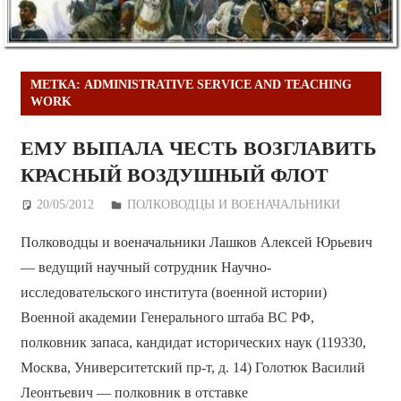
МЕТКА:
ADMINISTRATIVE SERVICE AND TEACHING
WORK
ЕМУ ВЫПАЛА ЧЕСТЬ ВОЗГЛАВИТЬ
КРАСНЫЙ ВОЗДУШНЫЙ ФЛОТ
20/05/2012
Дежурный по Редакции
ПОЛКОВОДЦЫ И ВОЕНАЧАЛЬНИКИ
Полководцы и военачальники Лашков Алексей Юрьевич
— ведущий научный сотрудник Научно-
исследовательского института (военной истории)
Военной академии Генерального штаба ВС РФ,
полковник запаса, кандидат исторических наук (119330,
Москва, Университетский пр-т, д. 14) Голотюк Василий
Леонтьевич — полковник в отставке