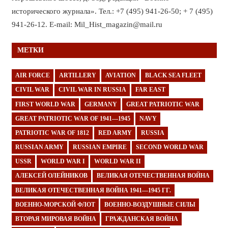
исторического журнала». Тел.: +7 (495) 941-26-50; + 7 (495)
941-26-12. E-mail: Mil_Hist_magazin@mail.ru
МЕТКИ
AIR FORCE
ARTILLERY
AVIATION
BLACK SEA FLEET
CIVIL WAR
CIVIL WAR IN RUSSIA
FAR EAST
FIRST WORLD WAR
GERMANY
GREAT PATRIOTIC WAR
GREAT PATRIOTIC WAR OF 1941—1945
NAVY
PATRIOTIC WAR OF 1812
RED ARMY
RUSSIA
RUSSIAN ARMY
RUSSIAN EMPIRE
SECOND WORLD WAR
USSR
WORLD WAR I
WORLD WAR II
АЛЕКСЕЙ ОЛЕЙНИКОВ
ВЕЛИКАЯ ОТЕЧЕСТВЕННАЯ ВОЙНА
ВЕЛИКАЯ ОТЕЧЕСТВЕННАЯ ВОЙНА 1941—1945 ГГ.
ВОЕННО-МОРСКОЙ ФЛОТ
ВОЕННО-ВОЗДУШНЫЕ СИЛЫ
ВТОРАЯ МИРОВАЯ ВОЙНА
ГРАЖДАНСКАЯ ВОЙНА