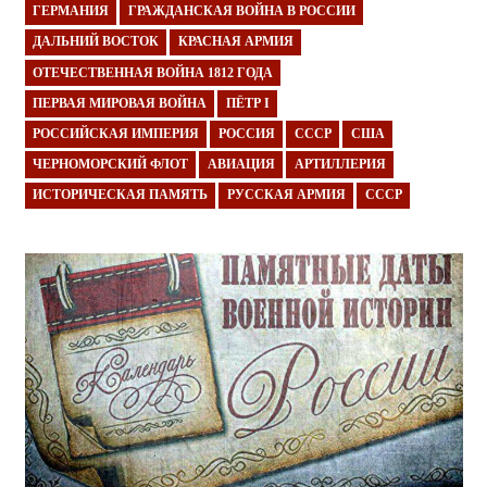
ГЕРМАНИЯ
ГРАЖДАНСКАЯ ВОЙНА В РОССИИ
ДАЛЬНИЙ ВОСТОК
КРАСНАЯ АРМИЯ
ОТЕЧЕСТВЕННАЯ ВОЙНА 1812 ГОДА
ПЕРВАЯ МИРОВАЯ ВОЙНА
ПЁТР I
РОССИЙСКАЯ ИМПЕРИЯ
РОССИЯ
СССР
США
ЧЕРНОМОРСКИЙ ФЛОТ
АВИАЦИЯ
АРТИЛЛЕРИЯ
ИСТОРИЧЕСКАЯ ПАМЯТЬ
РУССКАЯ АРМИЯ
СССР