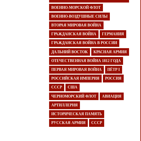
ВОЕННО-МОРСКОЙ ФЛОТ
ВОЕННО-ВОЗДУШНЫЕ СИЛЫ
ВТОРАЯ МИРОВАЯ ВОЙНА
ГРАЖДАНСКАЯ ВОЙНА
ГЕРМАНИЯ
ГРАЖДАНСКАЯ ВОЙНА В РОССИИ
ДАЛЬНИЙ ВОСТОК
КРАСНАЯ АРМИЯ
ОТЕЧЕСТВЕННАЯ ВОЙНА 1812 ГОДА
ПЕРВАЯ МИРОВАЯ ВОЙНА
ПЁТР I
РОССИЙСКАЯ ИМПЕРИЯ
РОССИЯ
СССР
США
ЧЕРНОМОРСКИЙ ФЛОТ
АВИАЦИЯ
АРТИЛЛЕРИЯ
ИСТОРИЧЕСКАЯ ПАМЯТЬ
РУССКАЯ АРМИЯ
СССР