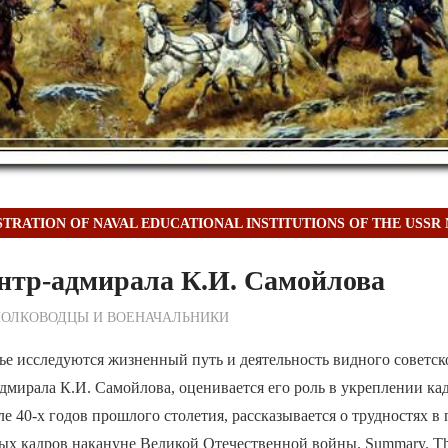
STRATION OF NAVAL EDUCATIONAL INSTITUTIONS OF THE USSR
нтр-адмирала К.И. Самойлова
ежурный по Редакции
ПОЛКОВОДЦЫ И ВОЕНАЧАЛЬНИКИ
ье исследуются жизненный путь и деятельность видного советск
дмирала К.И. Самойлова, оценивается его роль в укреплении ка
ле 40-х годов прошлого столетия, рассказывается о трудностях в
х кадров накануне Великой Отечественной войны. Summary. The a