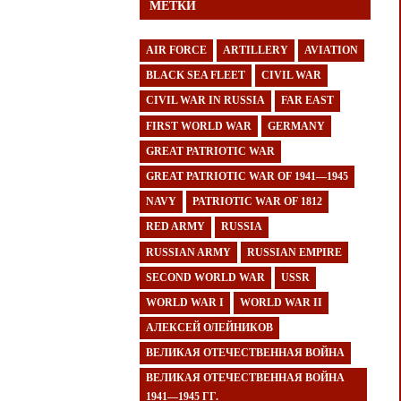
МЕТКИ
AIR FORCE
ARTILLERY
AVIATION
BLACK SEA FLEET
CIVIL WAR
CIVIL WAR IN RUSSIA
FAR EAST
FIRST WORLD WAR
GERMANY
GREAT PATRIOTIC WAR
GREAT PATRIOTIC WAR OF 1941—1945
NAVY
PATRIOTIC WAR OF 1812
RED ARMY
RUSSIA
RUSSIAN ARMY
RUSSIAN EMPIRE
SECOND WORLD WAR
USSR
WORLD WAR I
WORLD WAR II
АЛЕКСЕЙ ОЛЕЙНИКОВ
ВЕЛИКАЯ ОТЕЧЕСТВЕННАЯ ВОЙНА
ВЕЛИКАЯ ОТЕЧЕСТВЕННАЯ ВОЙНА
1941—1945 ГГ.