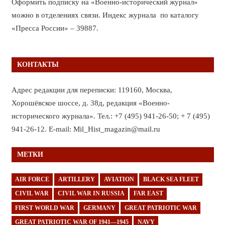
Оформить подписку на «Военно-исторический журнал»
можно в отделениях связи. Индекс журнала по каталогу
«Пресса России» – 39887.
КОНТАКТЫ
Адрес редакции для переписки: 119160, Москва,
Хорошёвское шоссе, д. 38д, редакция «Военно-
исторического журнала». Тел.: +7 (495) 941-26-50; + 7 (495)
941-26-12. E-mail: Mil_Hist_magazin@mail.ru
МЕТКИ
AIR FORCE
ARTILLERY
AVIATION
BLACK SEA FLEET
CIVIL WAR
CIVIL WAR IN RUSSIA
FAR EAST
FIRST WORLD WAR
GERMANY
GREAT PATRIOTIC WAR
GREAT PATRIOTIC WAR OF 1941—1945
NAVY