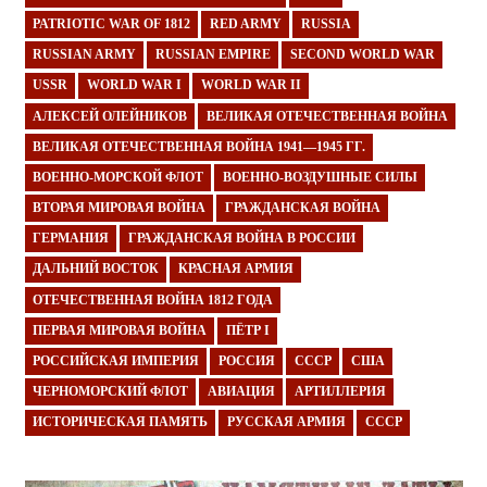
PATRIOTIC WAR OF 1812
RED ARMY
RUSSIA
RUSSIAN ARMY
RUSSIAN EMPIRE
SECOND WORLD WAR
USSR
WORLD WAR I
WORLD WAR II
АЛЕКСЕЙ ОЛЕЙНИКОВ
ВЕЛИКАЯ ОТЕЧЕСТВЕННАЯ ВОЙНА
ВЕЛИКАЯ ОТЕЧЕСТВЕННАЯ ВОЙНА 1941—1945 ГГ.
ВОЕННО-МОРСКОЙ ФЛОТ
ВОЕННО-ВОЗДУШНЫЕ СИЛЫ
ВТОРАЯ МИРОВАЯ ВОЙНА
ГРАЖДАНСКАЯ ВОЙНА
ГЕРМАНИЯ
ГРАЖДАНСКАЯ ВОЙНА В РОССИИ
ДАЛЬНИЙ ВОСТОК
КРАСНАЯ АРМИЯ
ОТЕЧЕСТВЕННАЯ ВОЙНА 1812 ГОДА
ПЕРВАЯ МИРОВАЯ ВОЙНА
ПЁТР I
РОССИЙСКАЯ ИМПЕРИЯ
РОССИЯ
СССР
США
ЧЕРНОМОРСКИЙ ФЛОТ
АВИАЦИЯ
АРТИЛЛЕРИЯ
ИСТОРИЧЕСКАЯ ПАМЯТЬ
РУССКАЯ АРМИЯ
СССР