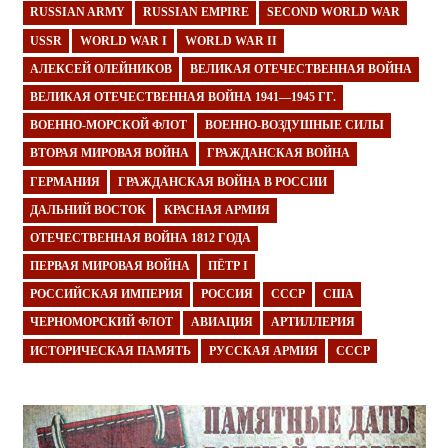
RUSSIAN ARMY
RUSSIAN EMPIRE
SECOND WORLD WAR
USSR
WORLD WAR I
WORLD WAR II
АЛЕКСЕЙ ОЛЕЙНИКОВ
ВЕЛИКАЯ ОТЕЧЕСТВЕННАЯ ВОЙНА
ВЕЛИКАЯ ОТЕЧЕСТВЕННАЯ ВОЙНА 1941—1945 ГГ.
ВОЕННО-МОРСКОЙ ФЛОТ
ВОЕННО-ВОЗДУШНЫЕ СИЛЫ
ВТОРАЯ МИРОВАЯ ВОЙНА
ГРАЖДАНСКАЯ ВОЙНА
ГЕРМАНИЯ
ГРАЖДАНСКАЯ ВОЙНА В РОССИИ
ДАЛЬНИЙ ВОСТОК
КРАСНАЯ АРМИЯ
ОТЕЧЕСТВЕННАЯ ВОЙНА 1812 ГОДА
ПЕРВАЯ МИРОВАЯ ВОЙНА
ПЁТР I
РОССИЙСКАЯ ИМПЕРИЯ
РОССИЯ
СССР
США
ЧЕРНОМОРСКИЙ ФЛОТ
АВИАЦИЯ
АРТИЛЛЕРИЯ
ИСТОРИЧЕСКАЯ ПАМЯТЬ
РУССКАЯ АРМИЯ
СССР