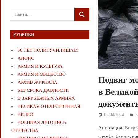
Поиск
ПОИСК
для:
РУБРИКИ
50 ЛЕТ ПОЛИТУЧИЛИЩАМ
АНОНС
АРМИЯ И КУЛЬТУРА
АРМИЯ И ОБЩЕСТВО
Подвиг мо
АРХИВ ЖУРНАЛА
в Великой
БЕЗ СРОКА ДАВНОСТИ
В ЗАРУБЕЖНЫХ АРМИЯХ
документы
ВЕЛИКАЯ ОТЕЧЕСТВЕННАЯ
ВИДЕО
02/04/2024
Д
Б
ВОЕННАЯ ЛЕТОПИСЬ
Аннотация. Вперв
ОТЕЧЕСТВА
службы безопасно