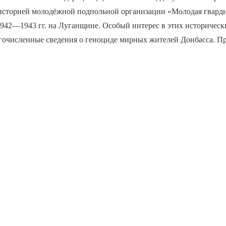
с историей молодёжной подпольной организации «Молодая гварди
1942—1943 гг. на Луганщине. Особый интерес в этих историческ
гочисленные сведения о геноциде мирных жителей Донбасса. П