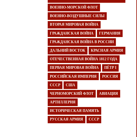
ВОЕННО-МОРСКОЙ ФЛОТ
ВОЕННО-ВОЗДУШНЫЕ СИЛЫ
ВТОРАЯ МИРОВАЯ ВОЙНА
ГРАЖДАНСКАЯ ВОЙНА
ГЕРМАНИЯ
ГРАЖДАНСКАЯ ВОЙНА В РОССИИ
ДАЛЬНИЙ ВОСТОК
КРАСНАЯ АРМИЯ
ОТЕЧЕСТВЕННАЯ ВОЙНА 1812 ГОДА
ПЕРВАЯ МИРОВАЯ ВОЙНА
ПЁТР I
РОССИЙСКАЯ ИМПЕРИЯ
РОССИЯ
СССР
США
ЧЕРНОМОРСКИЙ ФЛОТ
АВИАЦИЯ
АРТИЛЛЕРИЯ
ИСТОРИЧЕСКАЯ ПАМЯТЬ
РУССКАЯ АРМИЯ
СССР