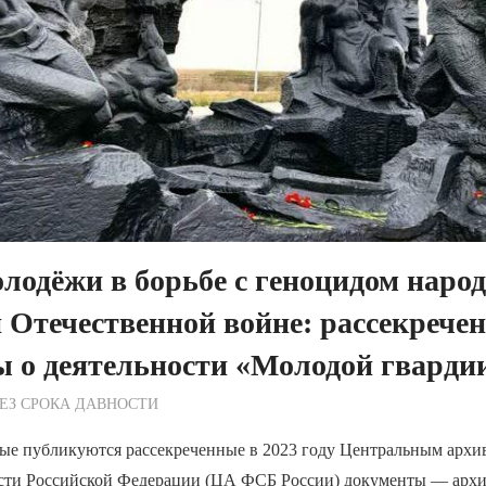
лодёжи в борьбе с геноцидом наро
 Отечественной войне: рассекрече
 о деятельности «Молодой гварди
ежурный по Редакции
ЕЗ СРОКА ДАВНОСТИ
ые публикуются рассекреченные в 2023 году Центральным арх
сти Российской Федерации (ЦА ФСБ России) документы — арх