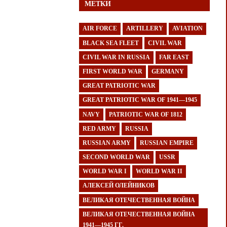
МЕТКИ
AIR FORCE
ARTILLERY
AVIATION
BLACK SEA FLEET
CIVIL WAR
CIVIL WAR IN RUSSIA
FAR EAST
FIRST WORLD WAR
GERMANY
GREAT PATRIOTIC WAR
GREAT PATRIOTIC WAR OF 1941—1945
NAVY
PATRIOTIC WAR OF 1812
RED ARMY
RUSSIA
RUSSIAN ARMY
RUSSIAN EMPIRE
SECOND WORLD WAR
USSR
WORLD WAR I
WORLD WAR II
АЛЕКСЕЙ ОЛЕЙНИКОВ
ВЕЛИКАЯ ОТЕЧЕСТВЕННАЯ ВОЙНА
ВЕЛИКАЯ ОТЕЧЕСТВЕННАЯ ВОЙНА
1941—1945 ГГ.