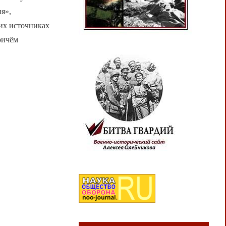
я»,
их источниках
ричём