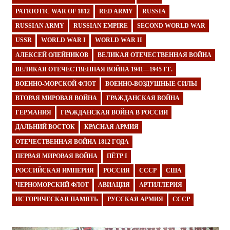
PATRIOTIC WAR OF 1812
RED ARMY
RUSSIA
RUSSIAN ARMY
RUSSIAN EMPIRE
SECOND WORLD WAR
USSR
WORLD WAR I
WORLD WAR II
АЛЕКСЕЙ ОЛЕЙНИКОВ
ВЕЛИКАЯ ОТЕЧЕСТВЕННАЯ ВОЙНА
ВЕЛИКАЯ ОТЕЧЕСТВЕННАЯ ВОЙНА 1941—1945 ГГ.
ВОЕННО-МОРСКОЙ ФЛОТ
ВОЕННО-ВОЗДУШНЫЕ СИЛЫ
ВТОРАЯ МИРОВАЯ ВОЙНА
ГРАЖДАНСКАЯ ВОЙНА
ГЕРМАНИЯ
ГРАЖДАНСКАЯ ВОЙНА В РОССИИ
ДАЛЬНИЙ ВОСТОК
КРАСНАЯ АРМИЯ
ОТЕЧЕСТВЕННАЯ ВОЙНА 1812 ГОДА
ПЕРВАЯ МИРОВАЯ ВОЙНА
ПЁТР I
РОССИЙСКАЯ ИМПЕРИЯ
РОССИЯ
СССР
США
ЧЕРНОМОРСКИЙ ФЛОТ
АВИАЦИЯ
АРТИЛЛЕРИЯ
ИСТОРИЧЕСКАЯ ПАМЯТЬ
РУССКАЯ АРМИЯ
СССР