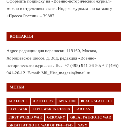
Оформить подписку на «Военно-исторический журнал»
можно в отделениях связи. Индекс журнала по каталогу
«Пресса России» – 39887.
КОНТАКТЫ
Адрес редакции для переписки: 119160, Москва,
Хорошёвское шоссе, д. 38д, редакция «Военно-
исторического журнала». Тел.: +7 (495) 941-26-50; + 7 (495)
941-26-12. E-mail: Mil_Hist_magazin@mail.ru
МЕТКИ
AIR FORCE
ARTILLERY
AVIATION
BLACK SEA FLEET
CIVIL WAR
CIVIL WAR IN RUSSIA
FAR EAST
FIRST WORLD WAR
GERMANY
GREAT PATRIOTIC WAR
GREAT PATRIOTIC WAR OF 1941—1945
NAVY