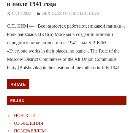
в июле 1941 года
07/10/2023
Дежурный по Редакции
ВЕЛИКАЯ ОТЕЧЕСТВЕННАЯ
С.П. КИМ — «Все на местах работают, никакой паники».
Роль райкомов ВКП(б) Москвы в создании дивизий
народного ополчения в июле 1941 года S.P. KIM —
«Everyone works in their places, no panic». The Role of the
Moscow District Committees of the All-Union Communist
Party (Bolsheviks) in the creation of the militias in July 1941
ЧИТАТЬ
МЕНЮ
НОВОСТИ
ОБЪЯВЛЕНИЯ
ПОЗДРАВЛЯЕМ