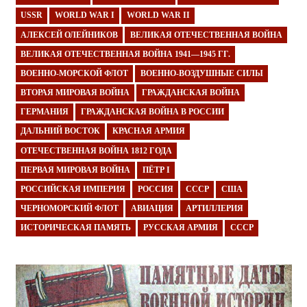
USSR
WORLD WAR I
WORLD WAR II
АЛЕКСЕЙ ОЛЕЙНИКОВ
ВЕЛИКАЯ ОТЕЧЕСТВЕННАЯ ВОЙНА
ВЕЛИКАЯ ОТЕЧЕСТВЕННАЯ ВОЙНА 1941—1945 ГГ.
ВОЕННО-МОРСКОЙ ФЛОТ
ВОЕННО-ВОЗДУШНЫЕ СИЛЫ
ВТОРАЯ МИРОВАЯ ВОЙНА
ГРАЖДАНСКАЯ ВОЙНА
ГЕРМАНИЯ
ГРАЖДАНСКАЯ ВОЙНА В РОССИИ
ДАЛЬНИЙ ВОСТОК
КРАСНАЯ АРМИЯ
ОТЕЧЕСТВЕННАЯ ВОЙНА 1812 ГОДА
ПЕРВАЯ МИРОВАЯ ВОЙНА
ПЁТР I
РОССИЙСКАЯ ИМПЕРИЯ
РОССИЯ
СССР
США
ЧЕРНОМОРСКИЙ ФЛОТ
АВИАЦИЯ
АРТИЛЛЕРИЯ
ИСТОРИЧЕСКАЯ ПАМЯТЬ
РУССКАЯ АРМИЯ
СССР