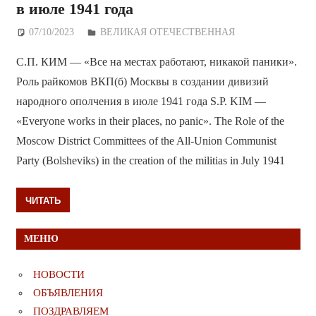
в июле 1941 года
07/10/2023
Дежурный по Редакции
ВЕЛИКАЯ ОТЕЧЕСТВЕННАЯ
С.П. КИМ — «Все на местах работают, никакой паники».
Роль райкомов ВКП(б) Москвы в создании дивизий
народного ополчения в июле 1941 года S.P. KIM —
«Everyone works in their places, no panic». The Role of the
Moscow District Committees of the All-Union Communist
Party (Bolsheviks) in the creation of the militias in July 1941
ЧИТАТЬ
МЕНЮ
НОВОСТИ
ОБЪЯВЛЕНИЯ
ПОЗДРАВЛЯЕМ