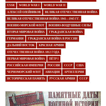
USSR
WORLD WAR I
WORLD WAR II
АЛЕКСЕЙ ОЛЕЙНИКОВ
ВЕЛИКАЯ ОТЕЧЕСТВЕННАЯ ВОЙНА
ВЕЛИКАЯ ОТЕЧЕСТВЕННАЯ ВОЙНА 1941—1945 ГГ.
ВОЕННО-МОРСКОЙ ФЛОТ
ВОЕННО-ВОЗДУШНЫЕ СИЛЫ
ВТОРАЯ МИРОВАЯ ВОЙНА
ГРАЖДАНСКАЯ ВОЙНА
ГЕРМАНИЯ
ГРАЖДАНСКАЯ ВОЙНА В РОССИИ
ДАЛЬНИЙ ВОСТОК
КРАСНАЯ АРМИЯ
ОТЕЧЕСТВЕННАЯ ВОЙНА 1812 ГОДА
ПЕРВАЯ МИРОВАЯ ВОЙНА
ПЁТР I
РОССИЙСКАЯ ИМПЕРИЯ
РОССИЯ
СССР
США
ЧЕРНОМОРСКИЙ ФЛОТ
АВИАЦИЯ
АРТИЛЛЕРИЯ
ИСТОРИЧЕСКАЯ ПАМЯТЬ
РУССКАЯ АРМИЯ
СССР