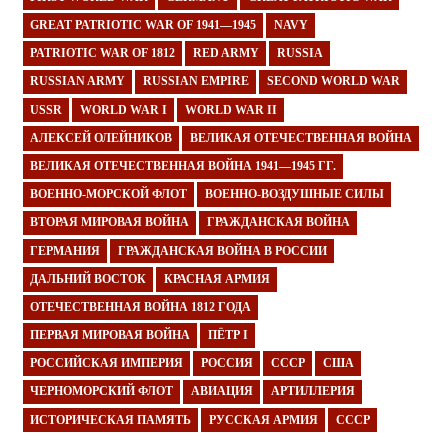
GREAT PATRIOTIC WAR OF 1941—1945
NAVY
PATRIOTIC WAR OF 1812
RED ARMY
RUSSIA
RUSSIAN ARMY
RUSSIAN EMPIRE
SECOND WORLD WAR
USSR
WORLD WAR I
WORLD WAR II
АЛЕКСЕЙ ОЛЕЙНИКОВ
ВЕЛИКАЯ ОТЕЧЕСТВЕННАЯ ВОЙНА
ВЕЛИКАЯ ОТЕЧЕСТВЕННАЯ ВОЙНА 1941—1945 ГГ.
ВОЕННО-МОРСКОЙ ФЛОТ
ВОЕННО-ВОЗДУШНЫЕ СИЛЫ
ВТОРАЯ МИРОВАЯ ВОЙНА
ГРАЖДАНСКАЯ ВОЙНА
ГЕРМАНИЯ
ГРАЖДАНСКАЯ ВОЙНА В РОССИИ
ДАЛЬНИЙ ВОСТОК
КРАСНАЯ АРМИЯ
ОТЕЧЕСТВЕННАЯ ВОЙНА 1812 ГОДА
ПЕРВАЯ МИРОВАЯ ВОЙНА
ПЁТР I
РОССИЙСКАЯ ИМПЕРИЯ
РОССИЯ
СССР
США
ЧЕРНОМОРСКИЙ ФЛОТ
АВИАЦИЯ
АРТИЛЛЕРИЯ
ИСТОРИЧЕСКАЯ ПАМЯТЬ
РУССКАЯ АРМИЯ
СССР