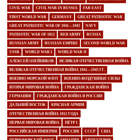
CIVIL WAR
CIVIL WAR IN RUSSIA
FAR EAST
FIRST WORLD WAR
GERMANY
GREAT PATRIOTIC WAR
GREAT PATRIOTIC WAR OF 1941—1945
NAVY
PATRIOTIC WAR OF 1812
RED ARMY
RUSSIA
RUSSIAN ARMY
RUSSIAN EMPIRE
SECOND WORLD WAR
USSR
WORLD WAR I
WORLD WAR II
АЛЕКСЕЙ ОЛЕЙНИКОВ
ВЕЛИКАЯ ОТЕЧЕСТВЕННАЯ ВОЙНА
ВЕЛИКАЯ ОТЕЧЕСТВЕННАЯ ВОЙНА 1941—1945 ГГ.
ВОЕННО-МОРСКОЙ ФЛОТ
ВОЕННО-ВОЗДУШНЫЕ СИЛЫ
ВТОРАЯ МИРОВАЯ ВОЙНА
ГРАЖДАНСКАЯ ВОЙНА
ГЕРМАНИЯ
ГРАЖДАНСКАЯ ВОЙНА В РОССИИ
ДАЛЬНИЙ ВОСТОК
КРАСНАЯ АРМИЯ
ОТЕЧЕСТВЕННАЯ ВОЙНА 1812 ГОДА
ПЕРВАЯ МИРОВАЯ ВОЙНА
ПЁТР I
РОССИЙСКАЯ ИМПЕРИЯ
РОССИЯ
СССР
США