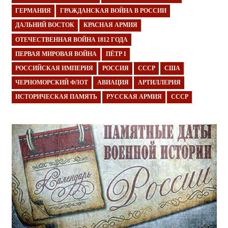
ГЕРМАНИЯ
ГРАЖДАНСКАЯ ВОЙНА В РОССИИ
ДАЛЬНИЙ ВОСТОК
КРАСНАЯ АРМИЯ
ОТЕЧЕСТВЕННАЯ ВОЙНА 1812 ГОДА
ПЕРВАЯ МИРОВАЯ ВОЙНА
ПЁТР I
РОССИЙСКАЯ ИМПЕРИЯ
РОССИЯ
СССР
США
ЧЕРНОМОРСКИЙ ФЛОТ
АВИАЦИЯ
АРТИЛЛЕРИЯ
ИСТОРИЧЕСКАЯ ПАМЯТЬ
РУССКАЯ АРМИЯ
СССР