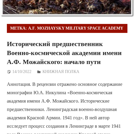
МЕТКА:
A.F. MOZHAYSKY MILITARY SPACE ACADEMY
Исторический предшественник
Военно-космической академии имени
А.Ф. Можайского: начало пути
14/10/2022
Дежурный по Редакции
КНИЖНАЯ ПОЛКА
Аннотация. В рецензии отражено основное содержание
монографии Ю.А. Никулина «Военно-космическая
академия имени А.Ф. Можайского. Исторические
предшественники. Ленинградская военно-воздушная
академия Красной Армии. 1941 год». В ней автор
исследует процесс создания в Ленинграде в марте 1941