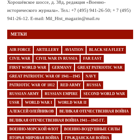
Хорошёвское шоссе, д. 38д, редакция «Военно-
исторического журнала». Тел.: +7 (495) 941-26-50; + 7 (495)
941-26-12. E-mail: Mil_Hist_magazin@mail.ru
МЕТКИ
AIR FORCE
ARTILLERY
AVIATION
BLACK SEA FLEET
CIVIL WAR
CIVIL WAR IN RUSSIA
FAR EAST
FIRST WORLD WAR
GERMANY
GREAT PATRIOTIC WAR
GREAT PATRIOTIC WAR OF 1941—1945
NAVY
PATRIOTIC WAR OF 1812
RED ARMY
RUSSIA
RUSSIAN ARMY
RUSSIAN EMPIRE
SECOND WORLD WAR
USSR
WORLD WAR I
WORLD WAR II
АЛЕКСЕЙ ОЛЕЙНИКОВ
ВЕЛИКАЯ ОТЕЧЕСТВЕННАЯ ВОЙНА
ВЕЛИКАЯ ОТЕЧЕСТВЕННАЯ ВОЙНА 1941—1945 ГГ.
ВОЕННО-МОРСКОЙ ФЛОТ
ВОЕННО-ВОЗДУШНЫЕ СИЛЫ
ВТОРАЯ МИРОВАЯ ВОЙНА
ГРАЖДАНСКАЯ ВОЙНА