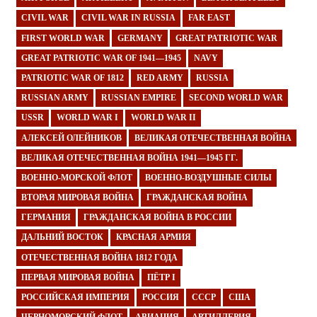
CIVIL WAR
CIVIL WAR IN RUSSIA
FAR EAST
FIRST WORLD WAR
GERMANY
GREAT PATRIOTIC WAR
GREAT PATRIOTIC WAR OF 1941—1945
NAVY
PATRIOTIC WAR OF 1812
RED ARMY
RUSSIA
RUSSIAN ARMY
RUSSIAN EMPIRE
SECOND WORLD WAR
USSR
WORLD WAR I
WORLD WAR II
АЛЕКСЕЙ ОЛЕЙНИКОВ
ВЕЛИКАЯ ОТЕЧЕСТВЕННАЯ ВОЙНА
ВЕЛИКАЯ ОТЕЧЕСТВЕННАЯ ВОЙНА 1941—1945 ГГ.
ВОЕННО-МОРСКОЙ ФЛОТ
ВОЕННО-ВОЗДУШНЫЕ СИЛЫ
ВТОРАЯ МИРОВАЯ ВОЙНА
ГРАЖДАНСКАЯ ВОЙНА
ГЕРМАНИЯ
ГРАЖДАНСКАЯ ВОЙНА В РОССИИ
ДАЛЬНИЙ ВОСТОК
КРАСНАЯ АРМИЯ
ОТЕЧЕСТВЕННАЯ ВОЙНА 1812 ГОДА
ПЕРВАЯ МИРОВАЯ ВОЙНА
ПЁТР I
РОССИЙСКАЯ ИМПЕРИЯ
РОССИЯ
СССР
США