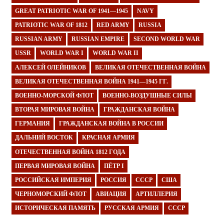
GREAT PATRIOTIC WAR OF 1941—1945
NAVY
PATRIOTIC WAR OF 1812
RED ARMY
RUSSIA
RUSSIAN ARMY
RUSSIAN EMPIRE
SECOND WORLD WAR
USSR
WORLD WAR I
WORLD WAR II
АЛЕКСЕЙ ОЛЕЙНИКОВ
ВЕЛИКАЯ ОТЕЧЕСТВЕННАЯ ВОЙНА
ВЕЛИКАЯ ОТЕЧЕСТВЕННАЯ ВОЙНА 1941—1945 ГГ.
ВОЕННО-МОРСКОЙ ФЛОТ
ВОЕННО-ВОЗДУШНЫЕ СИЛЫ
ВТОРАЯ МИРОВАЯ ВОЙНА
ГРАЖДАНСКАЯ ВОЙНА
ГЕРМАНИЯ
ГРАЖДАНСКАЯ ВОЙНА В РОССИИ
ДАЛЬНИЙ ВОСТОК
КРАСНАЯ АРМИЯ
ОТЕЧЕСТВЕННАЯ ВОЙНА 1812 ГОДА
ПЕРВАЯ МИРОВАЯ ВОЙНА
ПЁТР I
РОССИЙСКАЯ ИМПЕРИЯ
РОССИЯ
СССР
США
ЧЕРНОМОРСКИЙ ФЛОТ
АВИАЦИЯ
АРТИЛЛЕРИЯ
ИСТОРИЧЕСКАЯ ПАМЯТЬ
РУССКАЯ АРМИЯ
СССР