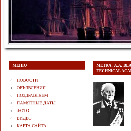
МЕНЮ
МЕТКА:
A.A. B
TECHNICAL ACA
НОВОСТИ
ОБЪЯВЛЕНИЯ
ПОЗДРАВЛЯЕМ
ПАМЯТНЫЕ ДАТЫ
ФОТО
ВИДЕО
КАРТА САЙТА