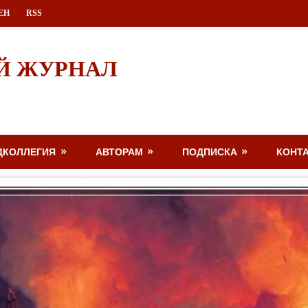
ЕН
RSS
Й ЖУРНАЛ
ДКОЛЛЕГИЯ
АВТОРАМ
ПОДПИСКА
КОНТ