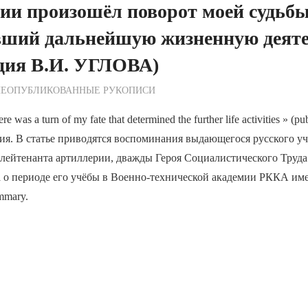
ии произошёл поворот моей судьбы
вший дальнейшую жизненную деяте
ция В.И. УГЛОВА)
ежурный по Редакции
НЕОПУБЛИКОВАННЫЕ РУКОПИСИ
 was a turn of my fate that determined the further life activities » (pub
. В статье приводятся воспоминания выдающегося русского уч
-лейтенанта артиллерии, дважды Героя Социалистического Труда
а о периоде его учёбы в Военно-технической академии РККА им
mmary.