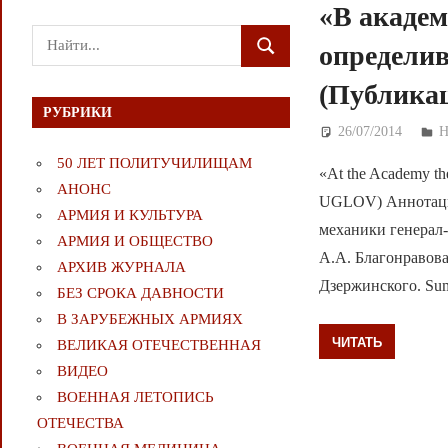
«В академ
Поиск
определи
ПОИСК
для:
(Публика
РУБРИКИ
26/07/2014
Д
50 ЛЕТ ПОЛИТУЧИЛИЩАМ
«At the Academy there
АНОНС
UGLOV) Аннотация
АРМИЯ И КУЛЬТУРА
механики генерал
АРМИЯ И ОБЩЕСТВО
А.А. Благонравов
АРХИВ ЖУРНАЛА
Дзержинского. Su
БЕЗ СРОКА ДАВНОСТИ
В ЗАРУБЕЖНЫХ АРМИЯХ
ЧИТАТЬ
ВЕЛИКАЯ ОТЕЧЕСТВЕННАЯ
ВИДЕО
ВОЕННАЯ ЛЕТОПИСЬ
ОТЕЧЕСТВА