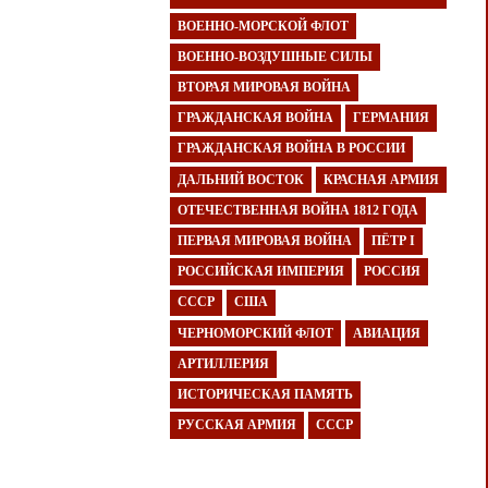
ВОЕННО-МОРСКОЙ ФЛОТ
ВОЕННО-ВОЗДУШНЫЕ СИЛЫ
ВТОРАЯ МИРОВАЯ ВОЙНА
ГРАЖДАНСКАЯ ВОЙНА
ГЕРМАНИЯ
ГРАЖДАНСКАЯ ВОЙНА В РОССИИ
ДАЛЬНИЙ ВОСТОК
КРАСНАЯ АРМИЯ
ОТЕЧЕСТВЕННАЯ ВОЙНА 1812 ГОДА
ПЕРВАЯ МИРОВАЯ ВОЙНА
ПЁТР I
РОССИЙСКАЯ ИМПЕРИЯ
РОССИЯ
СССР
США
ЧЕРНОМОРСКИЙ ФЛОТ
АВИАЦИЯ
АРТИЛЛЕРИЯ
ИСТОРИЧЕСКАЯ ПАМЯТЬ
РУССКАЯ АРМИЯ
СССР