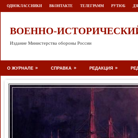
Перейти
ОДНОКЛАССНИКИ
ВКОНТАКТЕ
ТЕЛЕГРАММ
РУТЮБ
ДЗ
к
содержимому
ВОЕННО-ИСТОРИЧЕСКИ
Издание Министерства обороны России
О ЖУРНАЛЕ
СПРАВКА
РЕДАКЦИЯ
РЕ