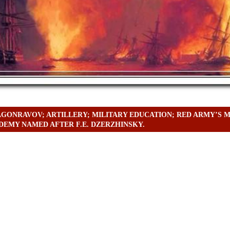
LAGONRAVOV; ARTILLERY; MILITARY EDUCATION; RED ARMY’S M
DEMY NAMED AFTER F.E. DZERZHINSKY.