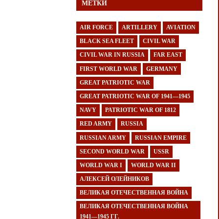
МЕТКИ
AIR FORCE
ARTILLERY
AVIATION
BLACK SEA FLEET
CIVIL WAR
CIVIL WAR IN RUSSIA
FAR EAST
FIRST WORLD WAR
GERMANY
GREAT PATRIOTIC WAR
GREAT PATRIOTIC WAR OF 1941—1945
NAVY
PATRIOTIC WAR OF 1812
RED ARMY
RUSSIA
RUSSIAN ARMY
RUSSIAN EMPIRE
SECOND WORLD WAR
USSR
WORLD WAR I
WORLD WAR II
АЛЕКСЕЙ ОЛЕЙНИКОВ
ВЕЛИКАЯ ОТЕЧЕСТВЕННАЯ ВОЙНА
ВЕЛИКАЯ ОТЕЧЕСТВЕННАЯ ВОЙНА
1941—1945 ГГ.