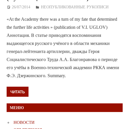
26/07/2014
Дежурный по Редакции
НЕОПУБЛИКОВАННЫЕ РУКОПИСИ
«At the Academy there was a turn of my fate that determined
the further life activities » (publication of V.I. UGLOV)
Аннотация. В статье приводятся воспоминания
выдающегося русского учёного в области механики
генерал-лейтенанта артиллерии, дважды Героя
Социалистического Труда А.А. Благонравова о периоде
его учёбы в Военно-технической академии РККА имени
Ф.Э. Дзержинского. Summary.
ЧИТАТЬ
МЕНЮ
НОВОСТИ