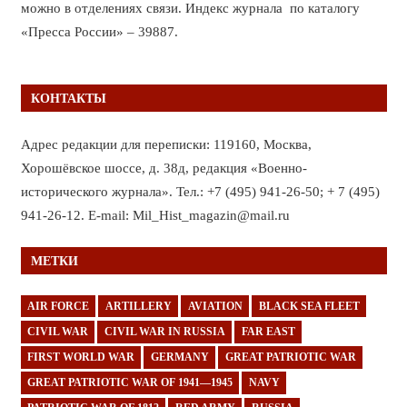
можно в отделениях связи. Индекс журнала по каталогу
«Пресса России» – 39887.
КОНТАКТЫ
Адрес редакции для переписки: 119160, Москва,
Хорошёвское шоссе, д. 38д, редакция «Военно-
исторического журнала». Тел.: +7 (495) 941-26-50; + 7 (495)
941-26-12. E-mail: Mil_Hist_magazin@mail.ru
МЕТКИ
AIR FORCE
ARTILLERY
AVIATION
BLACK SEA FLEET
CIVIL WAR
CIVIL WAR IN RUSSIA
FAR EAST
FIRST WORLD WAR
GERMANY
GREAT PATRIOTIC WAR
GREAT PATRIOTIC WAR OF 1941—1945
NAVY