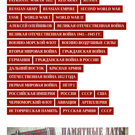
PATRIOTIC WAR OF 1812
RED ARMY
RUSSIA
RUSSIAN ARMY
RUSSIAN EMPIRE
SECOND WORLD WAR
USSR
WORLD WAR I
WORLD WAR II
АЛЕКСЕЙ ОЛЕЙНИКОВ
ВЕЛИКАЯ ОТЕЧЕСТВЕННАЯ ВОЙНА
ВЕЛИКАЯ ОТЕЧЕСТВЕННАЯ ВОЙНА 1941—1945 ГГ.
ВОЕННО-МОРСКОЙ ФЛОТ
ВОЕННО-ВОЗДУШНЫЕ СИЛЫ
ВТОРАЯ МИРОВАЯ ВОЙНА
ГРАЖДАНСКАЯ ВОЙНА
ГЕРМАНИЯ
ГРАЖДАНСКАЯ ВОЙНА В РОССИИ
ДАЛЬНИЙ ВОСТОК
КРАСНАЯ АРМИЯ
ОТЕЧЕСТВЕННАЯ ВОЙНА 1812 ГОДА
ПЕРВАЯ МИРОВАЯ ВОЙНА
ПЁТР I
РОССИЙСКАЯ ИМПЕРИЯ
РОССИЯ
СССР
США
ЧЕРНОМОРСКИЙ ФЛОТ
АВИАЦИЯ
АРТИЛЛЕРИЯ
ИСТОРИЧЕСКАЯ ПАМЯТЬ
РУССКАЯ АРМИЯ
СССР