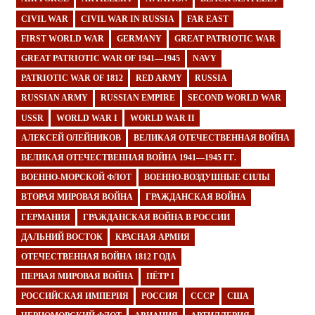
CIVIL WAR
CIVIL WAR IN RUSSIA
FAR EAST
FIRST WORLD WAR
GERMANY
GREAT PATRIOTIC WAR
GREAT PATRIOTIC WAR OF 1941—1945
NAVY
PATRIOTIC WAR OF 1812
RED ARMY
RUSSIA
RUSSIAN ARMY
RUSSIAN EMPIRE
SECOND WORLD WAR
USSR
WORLD WAR I
WORLD WAR II
АЛЕКСЕЙ ОЛЕЙНИКОВ
ВЕЛИКАЯ ОТЕЧЕСТВЕННАЯ ВОЙНА
ВЕЛИКАЯ ОТЕЧЕСТВЕННАЯ ВОЙНА 1941—1945 ГГ.
ВОЕННО-МОРСКОЙ ФЛОТ
ВОЕННО-ВОЗДУШНЫЕ СИЛЫ
ВТОРАЯ МИРОВАЯ ВОЙНА
ГРАЖДАНСКАЯ ВОЙНА
ГЕРМАНИЯ
ГРАЖДАНСКАЯ ВОЙНА В РОССИИ
ДАЛЬНИЙ ВОСТОК
КРАСНАЯ АРМИЯ
ОТЕЧЕСТВЕННАЯ ВОЙНА 1812 ГОДА
ПЕРВАЯ МИРОВАЯ ВОЙНА
ПЁТР I
РОССИЙСКАЯ ИМПЕРИЯ
РОССИЯ
СССР
США