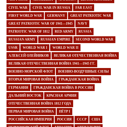
CIVIL WAR
CIVIL WAR IN RUSSIA
FAR EAST
FIRST WORLD WAR
GERMANY
GREAT PATRIOTIC WAR
GREAT PATRIOTIC WAR OF 1941—1945
NAVY
PATRIOTIC WAR OF 1812
RED ARMY
RUSSIA
RUSSIAN ARMY
RUSSIAN EMPIRE
SECOND WORLD WAR
USSR
WORLD WAR I
WORLD WAR II
АЛЕКСЕЙ ОЛЕЙНИКОВ
ВЕЛИКАЯ ОТЕЧЕСТВЕННАЯ ВОЙНА
ВЕЛИКАЯ ОТЕЧЕСТВЕННАЯ ВОЙНА 1941—1945 ГГ.
ВОЕННО-МОРСКОЙ ФЛОТ
ВОЕННО-ВОЗДУШНЫЕ СИЛЫ
ВТОРАЯ МИРОВАЯ ВОЙНА
ГРАЖДАНСКАЯ ВОЙНА
ГЕРМАНИЯ
ГРАЖДАНСКАЯ ВОЙНА В РОССИИ
ДАЛЬНИЙ ВОСТОК
КРАСНАЯ АРМИЯ
ОТЕЧЕСТВЕННАЯ ВОЙНА 1812 ГОДА
ПЕРВАЯ МИРОВАЯ ВОЙНА
ПЁТР I
РОССИЙСКАЯ ИМПЕРИЯ
РОССИЯ
СССР
США