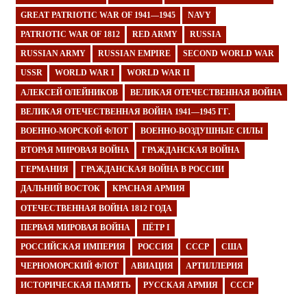
GREAT PATRIOTIC WAR OF 1941—1945
NAVY
PATRIOTIC WAR OF 1812
RED ARMY
RUSSIA
RUSSIAN ARMY
RUSSIAN EMPIRE
SECOND WORLD WAR
USSR
WORLD WAR I
WORLD WAR II
АЛЕКСЕЙ ОЛЕЙНИКОВ
ВЕЛИКАЯ ОТЕЧЕСТВЕННАЯ ВОЙНА
ВЕЛИКАЯ ОТЕЧЕСТВЕННАЯ ВОЙНА 1941—1945 ГГ.
ВОЕННО-МОРСКОЙ ФЛОТ
ВОЕННО-ВОЗДУШНЫЕ СИЛЫ
ВТОРАЯ МИРОВАЯ ВОЙНА
ГРАЖДАНСКАЯ ВОЙНА
ГЕРМАНИЯ
ГРАЖДАНСКАЯ ВОЙНА В РОССИИ
ДАЛЬНИЙ ВОСТОК
КРАСНАЯ АРМИЯ
ОТЕЧЕСТВЕННАЯ ВОЙНА 1812 ГОДА
ПЕРВАЯ МИРОВАЯ ВОЙНА
ПЁТР I
РОССИЙСКАЯ ИМПЕРИЯ
РОССИЯ
СССР
США
ЧЕРНОМОРСКИЙ ФЛОТ
АВИАЦИЯ
АРТИЛЛЕРИЯ
ИСТОРИЧЕСКАЯ ПАМЯТЬ
РУССКАЯ АРМИЯ
СССР