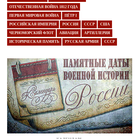
ОТЕЧЕСТВЕННАЯ ВОЙНА 1812 ГОДА
ПЕРВАЯ МИРОВАЯ ВОЙНА
ПЁТР I
РОССИЙСКАЯ ИМПЕРИЯ
РОССИЯ
СССР
США
ЧЕРНОМОРСКИЙ ФЛОТ
АВИАЦИЯ
АРТИЛЛЕРИЯ
ИСТОРИЧЕСКАЯ ПАМЯТЬ
РУССКАЯ АРМИЯ
СССР