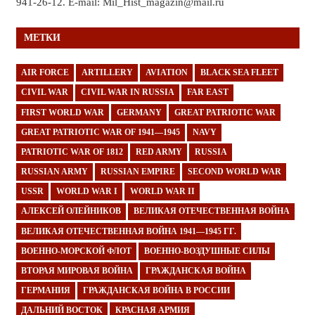
941-26-12. E-mail: Mil_Hist_magazin@mail.ru
МЕТКИ
AIR FORCE
ARTILLERY
AVIATION
BLACK SEA FLEET
CIVIL WAR
CIVIL WAR IN RUSSIA
FAR EAST
FIRST WORLD WAR
GERMANY
GREAT PATRIOTIC WAR
GREAT PATRIOTIC WAR OF 1941—1945
NAVY
PATRIOTIC WAR OF 1812
RED ARMY
RUSSIA
RUSSIAN ARMY
RUSSIAN EMPIRE
SECOND WORLD WAR
USSR
WORLD WAR I
WORLD WAR II
АЛЕКСЕЙ ОЛЕЙНИКОВ
ВЕЛИКАЯ ОТЕЧЕСТВЕННАЯ ВОЙНА
ВЕЛИКАЯ ОТЕЧЕСТВЕННАЯ ВОЙНА 1941—1945 ГГ.
ВОЕННО-МОРСКОЙ ФЛОТ
ВОЕННО-ВОЗДУШНЫЕ СИЛЫ
ВТОРАЯ МИРОВАЯ ВОЙНА
ГРАЖДАНСКАЯ ВОЙНА
ГЕРМАНИЯ
ГРАЖДАНСКАЯ ВОЙНА В РОССИИ
ДАЛЬНИЙ ВОСТОК
КРАСНАЯ АРМИЯ