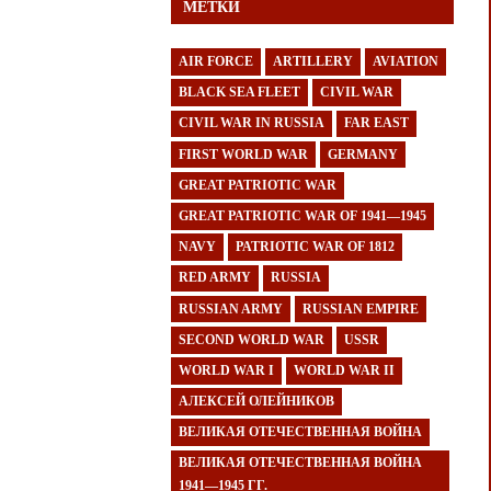
МЕТКИ
AIR FORCE
ARTILLERY
AVIATION
BLACK SEA FLEET
CIVIL WAR
CIVIL WAR IN RUSSIA
FAR EAST
FIRST WORLD WAR
GERMANY
GREAT PATRIOTIC WAR
GREAT PATRIOTIC WAR OF 1941—1945
NAVY
PATRIOTIC WAR OF 1812
RED ARMY
RUSSIA
RUSSIAN ARMY
RUSSIAN EMPIRE
SECOND WORLD WAR
USSR
WORLD WAR I
WORLD WAR II
АЛЕКСЕЙ ОЛЕЙНИКОВ
ВЕЛИКАЯ ОТЕЧЕСТВЕННАЯ ВОЙНА
ВЕЛИКАЯ ОТЕЧЕСТВЕННАЯ ВОЙНА
1941—1945 ГГ.