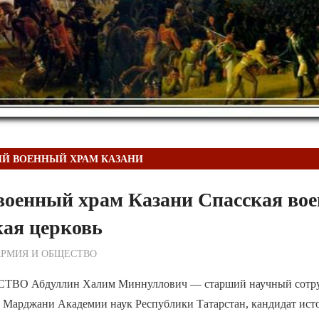
Й ВОЕННЫЙ ХРАМ КАЗАНИ
оенный храм Казани Спасская вое
кая церковь
ежурный по Редакции
АРМИЯ И ОБЩЕСТВО
О Абдуллин Халим Миннуллович — старший научный сотру
Марджани Академии наук Республики Татарстан, кандидат истор