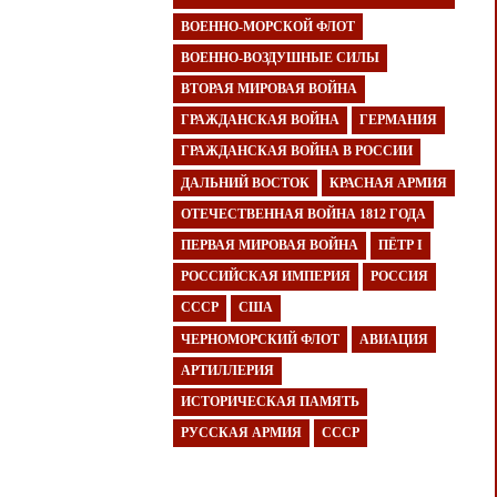
ВОЕННО-МОРСКОЙ ФЛОТ
ВОЕННО-ВОЗДУШНЫЕ СИЛЫ
ВТОРАЯ МИРОВАЯ ВОЙНА
ГРАЖДАНСКАЯ ВОЙНА
ГЕРМАНИЯ
ГРАЖДАНСКАЯ ВОЙНА В РОССИИ
ДАЛЬНИЙ ВОСТОК
КРАСНАЯ АРМИЯ
ОТЕЧЕСТВЕННАЯ ВОЙНА 1812 ГОДА
ПЕРВАЯ МИРОВАЯ ВОЙНА
ПЁТР I
РОССИЙСКАЯ ИМПЕРИЯ
РОССИЯ
СССР
США
ЧЕРНОМОРСКИЙ ФЛОТ
АВИАЦИЯ
АРТИЛЛЕРИЯ
ИСТОРИЧЕСКАЯ ПАМЯТЬ
РУССКАЯ АРМИЯ
СССР