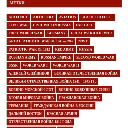
МЕТКИ
AIR FORCE
ARTILLERY
AVIATION
BLACK SEA FLEET
CIVIL WAR
CIVIL WAR IN RUSSIA
FAR EAST
FIRST WORLD WAR
GERMANY
GREAT PATRIOTIC WAR
GREAT PATRIOTIC WAR OF 1941—1945
NAVY
PATRIOTIC WAR OF 1812
RED ARMY
RUSSIA
RUSSIAN ARMY
RUSSIAN EMPIRE
SECOND WORLD WAR
USSR
WORLD WAR I
WORLD WAR II
АЛЕКСЕЙ ОЛЕЙНИКОВ
ВЕЛИКАЯ ОТЕЧЕСТВЕННАЯ ВОЙНА
ВЕЛИКАЯ ОТЕЧЕСТВЕННАЯ ВОЙНА 1941—1945 ГГ.
ВОЕННО-МОРСКОЙ ФЛОТ
ВОЕННО-ВОЗДУШНЫЕ СИЛЫ
ВТОРАЯ МИРОВАЯ ВОЙНА
ГРАЖДАНСКАЯ ВОЙНА
ГЕРМАНИЯ
ГРАЖДАНСКАЯ ВОЙНА В РОССИИ
ДАЛЬНИЙ ВОСТОК
КРАСНАЯ АРМИЯ
ОТЕЧЕСТВЕННАЯ ВОЙНА 1812 ГОДА