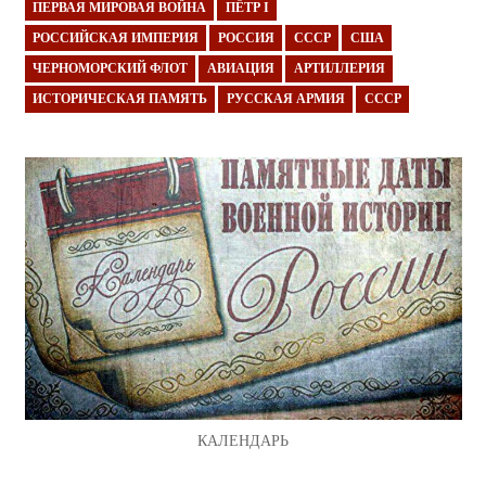
ПЕРВАЯ МИРОВАЯ ВОЙНА
ПЁТР I
РОССИЙСКАЯ ИМПЕРИЯ
РОССИЯ
СССР
США
ЧЕРНОМОРСКИЙ ФЛОТ
АВИАЦИЯ
АРТИЛЛЕРИЯ
ИСТОРИЧЕСКАЯ ПАМЯТЬ
РУССКАЯ АРМИЯ
СССР
КАЛЕНДАРЬ