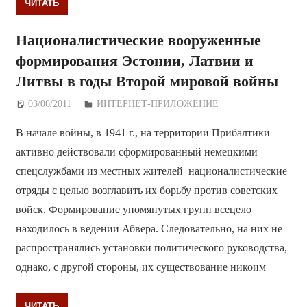
ЧИТАТЬ
Националистические вооруженные
формирования Эстонии, Латвии и
Литвы в годы Второй мировой войны
03/06/2011
Дежурный по Редакции
ИНТЕРНЕТ-ПРИЛОЖЕНИЕ
В начале войны, в 1941 г., на территории Прибалтики
активно действо­вали сформированный немецкими
спецслужбами из местных жителей националистические
отряды с целью возгла­вить их борьбу против советских
войск. Формирование упомянутых групп всецело
находилось в ведении Абвера. Следовательно, на них не
распространялись установки полити­ческого руководства,
однако, с другой стороны, их существование нико­им
ЧИТАТЬ