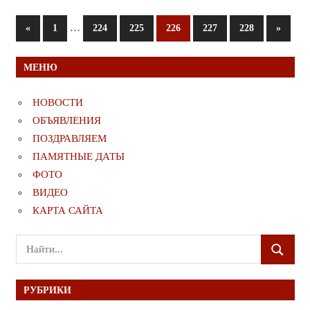
Пагинация
Предыдущие
…
Следую
«
1
224
225
226
227
228
»
записи
записи
записей
МЕНЮ
НОВОСТИ
ОБЪЯВЛЕНИЯ
ПОЗДРАВЛЯЕМ
ПАМЯТНЫЕ ДАТЫ
ФОТО
ВИДЕО
КАРТА САЙТА
Поиск
ПОИСК
для:
РУБРИКИ