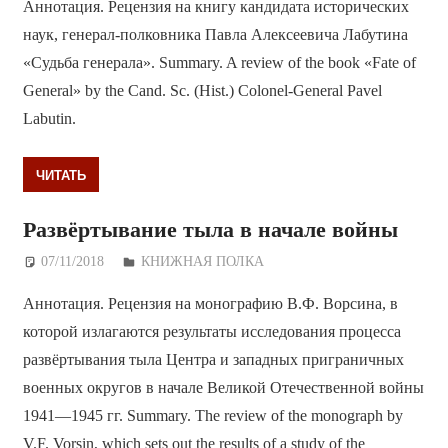
Аннотация. Рецензия на книгу кандидата исторических
наук, генерал-полковника Павла Алексеевича Лабутина
«Судьба генерала». Summary. A review of the book «Fate of
General» by the Cand. Sc. (Hist.) Colonel-General Pavel
Labutin.
ЧИТАТЬ
Развёртывание тыла в начале войны
07/11/2018
Дежурный по Редакции
КНИЖНАЯ ПОЛКА
Аннотация. Рецензия на монографию В.Ф. Ворсина, в
которой излагаются результаты исследования процесса
развёртывания тыла Центра и западных приграничных
военных округов в начале Великой Отечественной войны
1941—1945 гг. Summary. The review of the monograph by
V.F. Vorsin, which sets out the results of a study of the