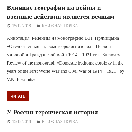
Влияние географии на войны и
военные действия является вечным
15/12/2018
Дежурный по Редакции
КНИЖНАЯ ПОЛКА
Аннотация. Рецензия на монографию В.Н. Прямицына
«Отечественная гидрометеорология в годы Первой
мировой и Гражданской войн 1914—1921 гг.». Summary.
Review of the monograph «Domestic hydrometeorology in the
years of the First World War and Civil War of 1914—1921» by
V.N. Pryamitsyn
ЧИТАТЬ
У России героическая история
15/12/2018
Дежурный по Редакции
КНИЖНАЯ ПОЛКА