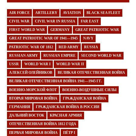
AIR FORCE
ARTILLERY
AVIATION
BLACK SEA FLEET
CIVIL WAR
CIVIL WAR IN RUSSIA
FAR EAST
FIRST WORLD WAR
GERMANY
GREAT PATRIOTIC WAR
GREAT PATRIOTIC WAR OF 1941—1945
NAVY
PATRIOTIC WAR OF 1812
RED ARMY
RUSSIA
RUSSIAN ARMY
RUSSIAN EMPIRE
SECOND WORLD WAR
USSR
WORLD WAR I
WORLD WAR II
АЛЕКСЕЙ ОЛЕЙНИКОВ
ВЕЛИКАЯ ОТЕЧЕСТВЕННАЯ ВОЙНА
ВЕЛИКАЯ ОТЕЧЕСТВЕННАЯ ВОЙНА 1941—1945 ГГ.
ВОЕННО-МОРСКОЙ ФЛОТ
ВОЕННО-ВОЗДУШНЫЕ СИЛЫ
ВТОРАЯ МИРОВАЯ ВОЙНА
ГРАЖДАНСКАЯ ВОЙНА
ГЕРМАНИЯ
ГРАЖДАНСКАЯ ВОЙНА В РОССИИ
ДАЛЬНИЙ ВОСТОК
КРАСНАЯ АРМИЯ
ОТЕЧЕСТВЕННАЯ ВОЙНА 1812 ГОДА
ПЕРВАЯ МИРОВАЯ ВОЙНА
ПЁТР I