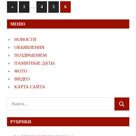
Пагинация
Предыдущие
…
«
1
4
5
6
записи
записей
МЕНЮ
НОВОСТИ
ОБЪЯВЛЕНИЯ
ПОЗДРАВЛЯЕМ
ПАМЯТНЫЕ ДАТЫ
ФОТО
ВИДЕО
КАРТА САЙТА
Поиск
ПОИСК
для:
РУБРИКИ