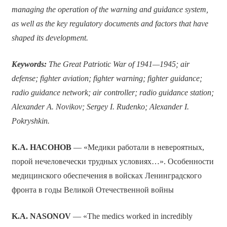
managing the operation of the warning and guidance system,
as well as the key regulatory documents and factors that have
shaped its development.
Keywords:
The Great Patriotic War of 1941—1945; air
defense; fighter aviation; fighter warning; fighter guidance;
radio guidance network; air controller; radio guidance station;
Alexander A. Novikov; Sergey I. Rudenko; Alexander I.
Pokryshkin.
К.А. НАСОНОВ
— «Медики работали в невероятных,
порой нечеловечески трудных условиях…». Особенности
медицинского обеспечения в войсках Ленинградского
фронта в годы Великой Отечественной войны
K.A. NASONOV
— «The medics worked in incredibly