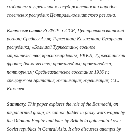
созданием и укреплением государственности народов
советских республик Центральноазиатского региона.
Ключевые слова:
РСФСР; СССР; Центральноазиатский
регион; Средняя Азия; Туркестан; Казахстан; Бухарская
республика; «Большой Туркестан»; военное
строительство; красногвардейцы; РККА; Туркестанский
фронт; басмачество; прокси-войны; прокси-войска;
пантюркизм; Среднеазиатское восстание 1916 г.;
спецслужбы Британии; колонизация; коренизация; С.С.
Каменев.
Summary.
This paper explores the role of the Basmachi, an
illegal armed group, as cannon fodder in proxy wars waged by
the Ottoman Empire and later by Britain to gain control over
Soviet republics in Central Asia. It also discusses attempts by