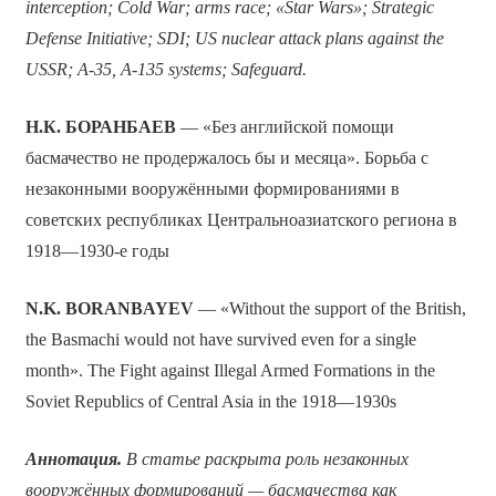
interception; Cold War; arms race; «Star Wars»; Strategic
Defense Initiative; SDI; US nuclear attack plans against the
USSR; A-35, A-135 systems; Safeguard.
Н.К. БОРАНБАЕВ
— «Без английской помощи
басмачество не продержалось бы и месяца». Борьба с
незаконными вооружёнными формированиями в
советских республиках Центральноазиатского региона в
1918—1930-е годы
N.K. BORANBAYEV
— «Without the support of the British,
the Basmachi would not have survived even for a single
month». The Fight against Illegal Armed Formations in the
Soviet Republics of Central Asia in the 1918—1930s
Аннотация.
В статье раскрыта роль незаконных
вооружённых формирований — басмачества как