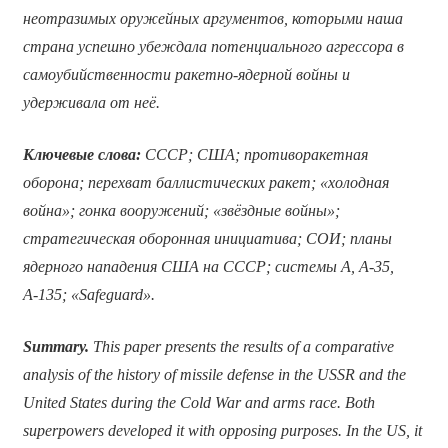
неотразимых оружейных аргументов, которыми наша
страна успешно убеждала потенциального агрессора в
самоубийственности ракетно-ядерной войны и
удерживала от неё.
Ключевые слова:
СССР; США; противоракетная
оборона; перехват баллистических ракет; «холодная
война»; гонка вооружений; «звёздные войны»;
стратегическая оборонная инициатива; СОИ; планы
ядерного нападения США на СССР; системы А, А-35,
А-135; «
Safeguard
».
Summary.
This paper presents the results of a comparative
analysis of the history of missile defense in the USSR and the
United States during the Cold War and arms race. Both
superpowers developed it with opposing purposes. In the US, it