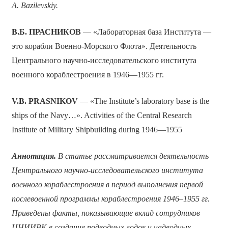
A. Bazilevskiy.
В.Б. ПРАСНИКОВ
— «Лабораторная база Института —
это корабли Военно-Морского Флота». Деятельность
Центрального научно-исследовательского института
военного кораблестроения в 1946—1955 гг.
V
.
B
.
PRASNIKOV
— «The Institute’s laboratory base is the
ships of the Navy…». Activities of the Central Research
Institute of Military Shipbuilding during 1946—1955
Аннотация.
В статье рассматривается деятельность
Центрального научно-исследовательского института
военного кораблестроения в период выполнения первой
послевоенной программы кораблестроения 1946–1955 гг.
Приведены факты, показывающие вклад сотрудников
ЦНИИВК в создание подводных лодок и надводных