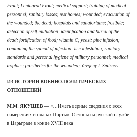
Front; Leningrad Front; medical support; training of medical
personnel; sanitary losses; rest homes; wounded; evacuation of
the wounded; the dead; hospitals and sanatoriums; frostbite;
detection of self-mutilation; identification and burial of the
dead; fortification of food; vitamin C; yeast; pine infusion;
containing the spread of infection; lice infestation; sanitary
standards and personal hygiene of military personnel; medical
trophies; prosthetics for the wounded; Yevgeny I. Smirnov.
ИЗ ИСТОРИИ ВОЕННО-ПОЛИТИЧЕСКИХ
ОТНОШЕНИЙ
М.М. ЯКУШЕВ
— «…Иметь верные сведения о всех
намерениях и планах Порты». Османы на русской службе
в Царьграде в конце XVIII века