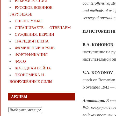
РУБЕЖИ РОССИИ
counteroffensive; st
РУССКОЕ ВОЕННОЕ
and methods of using
ЗАРУБЕЖЬЕ
secrecy of operation
СПЕЦСЛУЖБЫ
СПРАШИВАЕТЕ — ОТВЕЧАЕМ
ИЗ ИСТОРИИ 
СУЖДЕНИЯ. ВЕРСИИ
ТРАГЕДИЯ ПЛЕНА
В.А. КОНОНОВ
—
ФАМИЛЬНЫЙ АРХИВ
наступление на ру
ФОРТИФИКАЦИЯ
наступательной оп
ФОТО
ХОЛОДНАЯ ВОЙНА
V.A. KONONOV
—
ЭКОНОМИКА И
attack on Romanian 
ВООРУЖЁННЫЕ СИЛЫ
November 1943 — 
АРХИВЫ
Аннотация.
В ста
РФ, мемуарных ис
Архивы
войсках противник