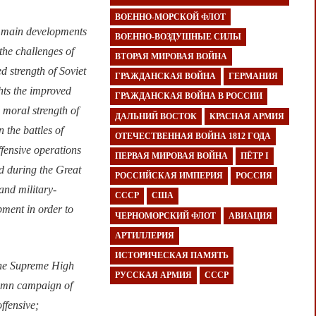
ВОЕННО-МОРСКОЙ ФЛОТ
e main developments
ВОЕННО-ВОЗДУШНЫЕ СИЛЫ
 the challenges of
ВТОРАЯ МИРОВАЯ ВОЙНА
d strength of Soviet
ГРАЖДАНСКАЯ ВОЙНА
ГЕРМАНИЯ
ghts the improved
ГРАЖДАНСКАЯ ВОЙНА В РОССИИ
 moral strength of
ДАЛЬНИЙ ВОСТОК
КРАСНАЯ АРМИЯ
 the battles of
ОТЕЧЕСТВЕННАЯ ВОЙНА 1812 ГОДА
ffensive operations
ПЕРВАЯ МИРОВАЯ ВОЙНА
ПЁТР I
d during the Great
РОССИЙСКАЯ ИМПЕРИЯ
РОССИЯ
and military-
СССР
США
pment in order to
ЧЕРНОМОРСКИЙ ФЛОТ
АВИАЦИЯ
АРТИЛЛЕРИЯ
ИСТОРИЧЕСКАЯ ПАМЯТЬ
the Supreme High
РУССКАЯ АРМИЯ
СССР
umn campaign of
offensive;