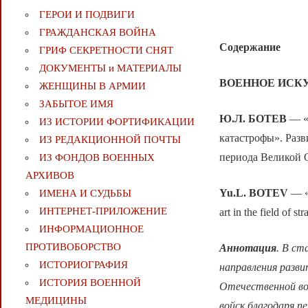
ГЕРОИ И ПОДВИГИ
ГРАЖДАНСКАЯ ВОЙНА
Содержание
ГРИФ СЕКРЕТНОСТИ СНЯТ
ДОКУМЕНТЫ и МАТЕРИАЛЫ
ВОЕННОЕ ИСК
ЖЕНЩИНЫ В АРМИИ
ЗАБЫТОЕ ИМЯ
Ю.Л. БОТЕВ
— «
ИЗ ИСТОРИИ ФОРТИФИКАЦИИ
катастрофы». Разв
ИЗ РЕДАКЦИОННОЙ ПОЧТЫ
периода Великой 
ИЗ ФОНДОВ ВОЕННЫХ
АРХИВОВ
Yu.L. BOTEV
— «S
ИМЕНА И СУДЬБЫ
ИНТЕРНЕТ-ПРИЛОЖЕНИЕ
art in the field of s
ИНФОРМАЦИОННОЕ
ПРОТИВОБОРСТВО
Аннотация
. В ст
ИСТОРИОГРАФИЯ
направления разв
ИСТОРИЯ ВОЕННОЙ
Отечественной во
МЕДИЦИНЫ
войск благодаря п