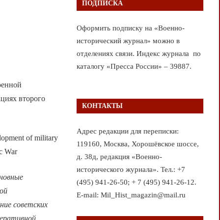
ПОДПИСКА
Оформить подписку на «Военно-
исторический журнал» можно в
отделениях связи. Индекс журнала по
каталогу «Пресса России» – 39887.
оенной
ациях второго
КОНТАКТЫ
Адрес редакции для переписки:
lopment of military
119160, Москва, Хорошёвское шоссе,
ic War
д. 38д, редакция «Военно-
исторического журнала». Тел.: +7
сновные
(495) 941-26-50; + 7 (495) 941-26-12.
кой
E-mail: Mil_Hist_magazin@mail.ru
ние советских
перативной