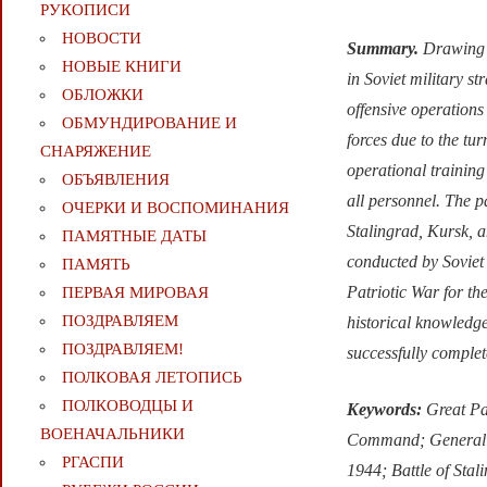
РУКОПИСИ
НОВОСТИ
Summary.
Drawing 
НОВЫЕ КНИГИ
in Soviet military s
ОБЛОЖКИ
offensive operations
ОБМУНДИРОВАНИЕ И
forces due to the tu
СНАРЯЖЕНИЕ
operational training
ОБЪЯВЛЕНИЯ
all personnel. The pa
ОЧЕРКИ И ВОСПОМИНАНИЯ
Stalingrad, Kursk, a
ПАМЯТНЫЕ ДАТЫ
conducted by Soviet 
ПАМЯТЬ
Patriotic War for th
ПЕРВАЯ МИРОВАЯ
ПОЗДРАВЛЯЕМ
historical knowledge
ПОЗДРАВЛЯЕМ!
successfully comple
ПОЛКОВАЯ ЛЕТОПИСЬ
ПОЛКОВОДЦЫ И
Keywords:
Great Pa
ВОЕНАЧАЛЬНИКИ
Command; General 
РГАСПИ
1944; Battle of Stali