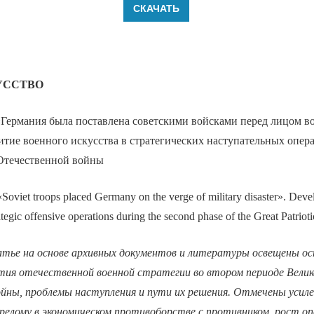
СКАЧАТЬ
УССТВО
Германия была поставлена советскими войсками перед лицом в
итие военного искусства в стратегических наступательных опер
Отечественной войны
oviet troops placed Germany on the verge of military disaster». Deve
trategic offensive operations during the second phase of the Great Patriot
атье на основе архивных документов и литературы освещены о
ития отечественной военной стратегии во втором периоде Вели
йны, проблемы наступления и пути их решения. Отмечены усиле
ерелому в экономическом противоборстве с противником, рост о