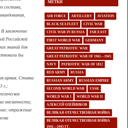
МЕТКИ
го состава,
омандования,
AIR FORCE
ARTILLERY
AVIATION
BLACK SEA FLEET
CIVIL WAR
 В заключение
CIVIL WAR IN RUSSIA
FAR EAST
ой Российской
FIRST WORLD WAR
GERMANY
их знаний для
GREAT PATRIOTIC WAR
ствовали бы
GREAT PATRIOTIC WAR OF 1941—1945
NAVY
PATRIOTIC WAR OF 1812
RED ARMY
RUSSIA
ая армия; Ставка
RUSSIAN ARMY
RUSSIAN EMPIRE
 г.;
SECOND WORLD WAR
USSR
тегическое
WORLD WAR I
WORLD WAR II
ие внезапности;
АЛЕКСЕЙ ОЛЕЙНИКОВ
ение; отражение
ВЕЛИКАЯ ОТЕЧЕСТВЕННАЯ ВОЙНА
тема
ВЕЛИКАЯ ОТЕЧЕСТВЕННАЯ ВОЙНА
1941—1945 ГГ.