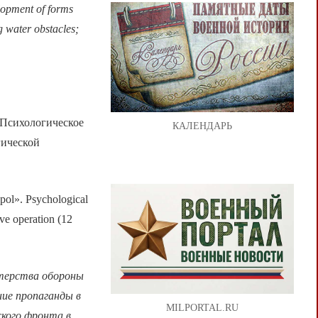
elopment of forms
g water obstacles;
 Психологическое
КАЛЕНДАРЬ
гической
pol». Psychological
ve operation (12
стерства обороны
ие пропаганды в
MILPORTAL.RU
ского фронта в