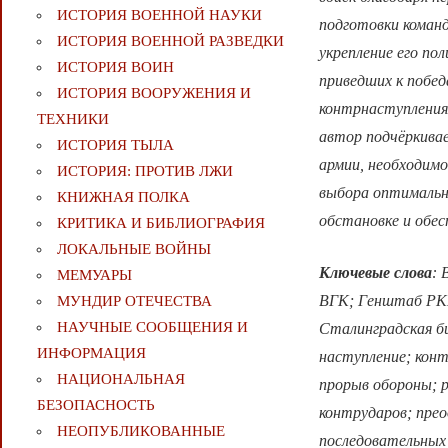
ИСТОРИЯ ВОЕННОЙ НАУКИ
подготовки команд
ИСТОРИЯ ВОЕННОЙ РАЗВЕДКИ
укрепление его по
ИСТОРИЯ ВОИН
приведших к побед
ИСТОРИЯ ВООРУЖЕНИЯ И
контрнаступлениях
ТЕХНИКИ
автор подчёркива
ИСТОРИЯ ТЫЛА
армии, необходимо
ИСТОРИЯ: ПРОТИВ ЛЖИ
выбора оптимальны
КНИЖНАЯ ПОЛКА
обстановке и обес
КРИТИКА И БИБЛИОГРАФИЯ
ЛОКАЛЬНЫЕ ВОЙНЫ
Ключевые слова
: 
МЕМУАРЫ
ВГК; Генштаб РККА
МУНДИР ОТЕЧЕСТВА
НАУЧНЫЕ СООБЩЕНИЯ И
Сталинградская би
ИНФОРМАЦИЯ
наступление; кон
НАЦИОНАЛЬНАЯ
прорыв обороны; р
БЕЗОПАСНОСТЬ
контрударов; прео
НЕОПУБЛИКОВАННЫЕ
последовательных