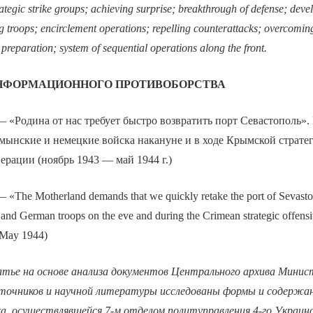
rategic strike groups; achieving surprise; breakthrough of defense; dev
 troops; encirclement operations; repelling counterattacks; overcomin
 preparation; system of sequential operations along the front.
ИНФОРМАЦИОННОГО ПРОТИВОБОРСТВА
 «Родина от нас требует быстро возвратить порт Севастополь».
мынские и немецкие войска накануне и в ходе Крымской страте
ерации (ноябрь 1943 — май 1944 г.)
 «The Motherland demands that we quickly retake the port of Sevasto
and German troops on the eve and during the Crimean strategic offensi
May 1944)
тье на основе анализа документов Центрального архива Мини
точников и научной литературы исследованы формы и содержан
а, осуществлявшейся 7-м отделом политуправления 4-го Украин