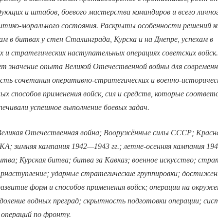
ующих и штабов, боевого мастерства командиров и всего лично
литико-морального состояния. Раскрыты особенности решений к
ам в битвах у стен Сталинграда, Курска и на Днепре, успехам в
 и стратегических наступательных операциях советских войск.
ет значение опыта Великой Отечественной войны для современн
сть сочетания оперативно-стратегических и военно-историческ
х способов применения войск, сил и средств, которые соответ
печивали успешное выполнение боевых задач.
Великая Отечественная война; Вооружённые силы СССР; Красн
; зимняя кампания 1942—1943 гг.; летне-осенняя кампания 1943
тва; Курская битва; битва за Кавказ; военное искусство; стра
трнаступление; ударные стратегические группировки; достижен
азвитие форм и способов применения войск; операции на окруж
доление водных преград; скрытность подготовки операции; сис
 операций по фронту.