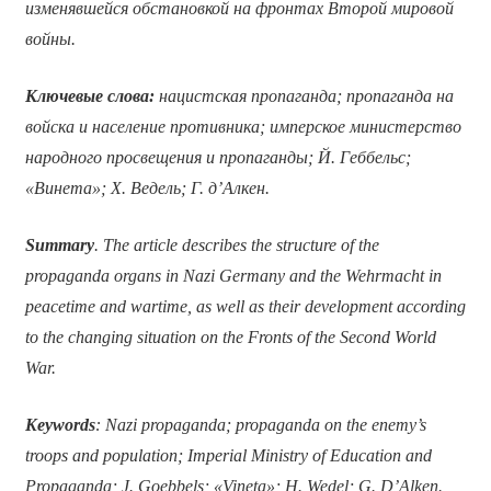
изменявшейся обстановкой на фронтах Второй мировой
войны.
Ключевые слова:
нацистская пропаганда; пропаганда на
войска и население противника; имперское министерство
народного просвещения и пропаганды; Й. Геббельс;
«Винета»; Х. Ведель; Г. д’Алкен.
Summary
. The article describes the structure of the
propaganda organs in Nazi Germany and the Wehrmacht in
peacetime and wartime, as well as their development according
to the changing situation on the Fronts of the Second World
War.
Keywords
: Nazi propaganda; propaganda on the enemy’s
troops and population; Imperial Ministry of Education and
Propaganda; J. Goebbels;
«
Vineta
»
; H. Wedel; G. D’Alken.