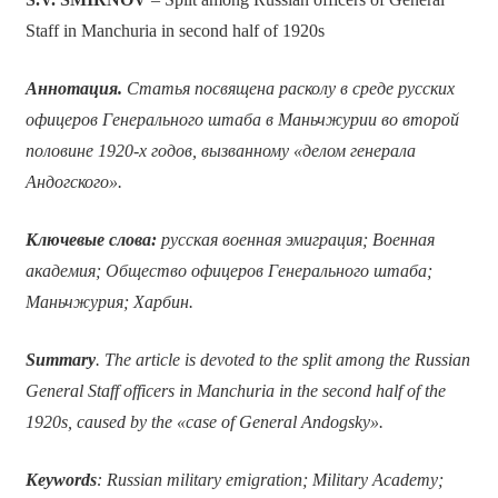
Staff in Manchuria in second half of 1920s
Аннотация.
Статья посвящена расколу в среде русских
офицеров Генерального штаба в Маньчжурии во второй
половине 1920-х годов, вызванному «делом генерала
Андогского».
Ключевые слова:
р
усская военная эмиграция; Военная
академия; Общество офицеров Генерального штаба;
Маньчжурия; Харбин.
Summary
. The article is devoted to the split among the Russian
General Staff officers in Manchuria in the second half of the
1920s, caused by the
«
case of General Andogsky
»
.
Keywords
: Russian military emigration; Military Academy;