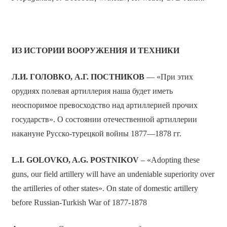
ИЗ ИСТОРИИ ВООРУЖЕНИЯ И ТЕХНИКИ
Л.И. ГОЛОВКО, А.Г. ПОСТНИКОВ
— «При этих
орудиях полевая артиллерия наша будет иметь
неоспоримое превосходство над артиллерией прочих
государств». О состоянии отечественной артиллерии
накануне Русско-турецкой войны 1877—1878 гг.
L
.
I
.
GOLOVKO
,
A
.
G
.
POSTNIKOV
– «Adopting these
guns, our field artillery will have an undeniable superiority over
the artilleries of other states». On state of domestic artillery
before Russian-Turkish War of 1877-1878