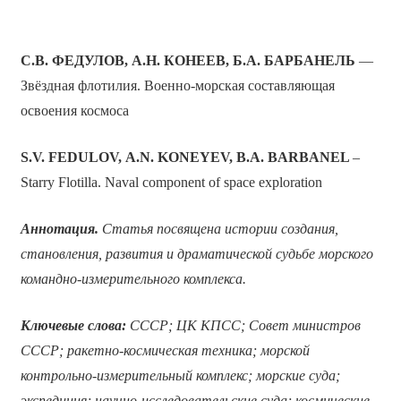
С.В. ФЕДУЛОВ, А.Н. КОНЕЕВ, Б.А. БАРБАНЕЛЬ
—
Звёздная флотилия. Военно-морская составляющая
освоения космоса
S
.
V
.
FEDULOV
,
A
.
N
.
KONEYEV
, B.A. BARBANEL
–
Starry Flotilla. Naval component of space exploration
Аннотация
.
Статья посвящена истории создания,
становления, развития и драматической судьбе морского
командно-измерительного комплекса.
Ключевые слова:
СССР; ЦК КПСС; Совет министров
СССР; ракетно-космическая техника; морской
контрольно-измерительный комплекс; морские суда;
экспедиция; научно-исследовательские суда; космические