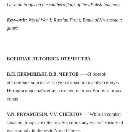
German troops on the southern flank of the
«
Polish balcony
»
.
Keywords
: World War I; Russian Front; Battle of Krasnostav;
guard.
ВОЕННАЯ ЛЕТОПИСЬ ОТЕЧЕСТВА
В.Н. ПРЯМИЦЫН, В.В. ЧЕРТОВ
— «В боевой
обстановке войска зачастую готовы пить любую воду».
История водоснабжения в отечественных Вооружённых
силах
V
.
N
.
PRYAMITSIN
,
V
.
V
.
CHERTOV
– “While In combat
situation, troops are often ready to drink any water.” History of
water supply in domestic Armed Forces