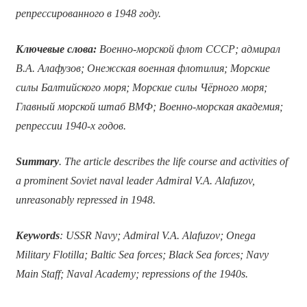
репрессированного в 1948 году.
Ключевые слова:
Военно-морской флот СССР; адмирал
В.А. Алафузов; Онежская военная флотилия; Морские
силы Балтийского моря; Морские силы Чёрного моря;
Главный морской штаб ВМФ; Военно-морская академия;
репрессии 1940-х годов.
Summary
. The article describes the life course and activities of
a prominent Soviet naval leader Admiral V.A. Alafuzov,
unreasonably repressed in 1948.
Keywords
: USSR Navy; Admiral V.A. Alafuzov; Onega
Military Flotilla; Baltic Sea forces; Black Sea forces; Navy
Main Staff; Naval Academy; repressions of the 1940s.