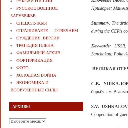
Ключевые слова:
РУБЕЖИ РОССИИ
Приморье; Маньчж
РУССКОЕ ВОЕННОЕ
ЗАРУБЕЖЬЕ
Summary
. The arti
СПЕЦСЛУЖБЫ
СПРАШИВАЕТЕ — ОТВЕЧАЕМ
during the CER’s con
СУЖДЕНИЯ. ВЕРСИИ
ТРАГЕДИЯ ПЛЕНА
Keywords
: USSR; 
ФАМИЛЬНЫЙ АРХИВ
Sanchakou; Poltavk
ФОРТИФИКАЦИЯ
ФОТО
ВЕЛИКАЯ ОТЕЧ
ХОЛОДНАЯ ВОЙНА
ЭКОНОМИКА И
С.В. УШКАЛО
ВООРУЖЁННЫЕ СИЛЫ
борьбу…». Взаимо
S
.
V
.
USHKALO
АРХИВЫ
Cooperation of guerr
Архивы