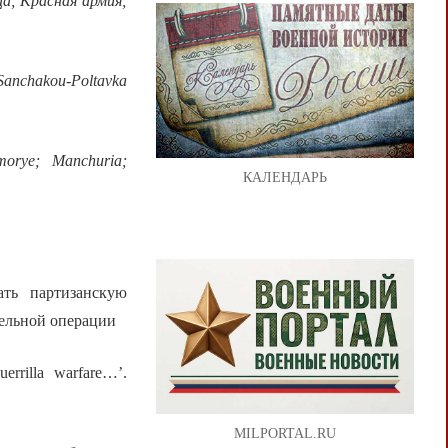
а; Красная армия;
f Sanchakou-Poltavka
morye; Manchuria;
КАЛЕНДАРЬ
ть партизанскую
тельной операции
rrilla warfare…’.
MILPORTAL.RU