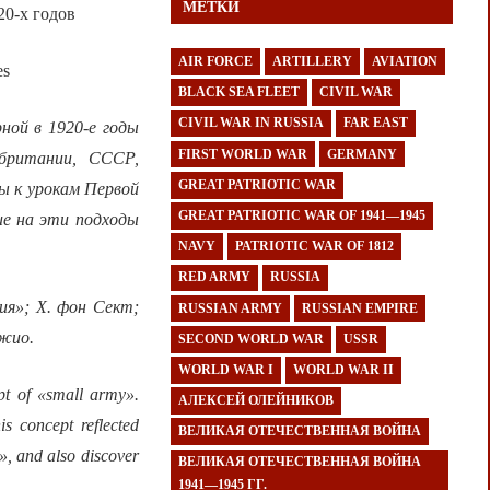
МЕТКИ
0-х годов
AIR FORCE
ARTILLERY
AVIATION
es
BLACK SEA FLEET
CIVIL WAR
CIVIL WAR IN RUSSIA
FAR EAST
ной в 1920-е годы
FIRST WORLD WAR
GERMANY
обритании, СССР,
GREAT PATRIOTIC WAR
ы к урокам Первой
GREAT PATRIOTIC WAR OF 1941—1945
ие на эти подходы
NAVY
PATRIOTIC WAR OF 1812
RED ARMY
RUSSIA
ия»; Х.
фон
Сект;
RUSSIAN ARMY
RUSSIAN EMPIRE
джио.
SECOND WORLD WAR
USSR
WORLD WAR I
WORLD WAR II
pt of «small army».
АЛЕКСЕЙ ОЛЕЙНИКОВ
 concept reflected
ВЕЛИКАЯ ОТЕЧЕСТВЕННАЯ ВОЙНА
r», and also discover
ВЕЛИКАЯ ОТЕЧЕСТВЕННАЯ ВОЙНА
1941—1945 ГГ.