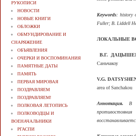
РУКОПИСИ
НОВОСТИ
Keywords
: history
НОВЫЕ КНИГИ
Fuller; B. Liddell H
ОБЛОЖКИ
ОБМУНДИРОВАНИЕ И
ЛОКАЛЬНЫЕ В
СНАРЯЖЕНИЕ
ОБЪЯВЛЕНИЯ
В.Г.
ДАЦЫШЕ
ОЧЕРКИ И ВОСПОМИНАНИЯ
Саньчакоу
ПАМЯТНЫЕ ДАТЫ
ПАМЯТЬ
V.G. DATSYSHE
ПЕРВАЯ МИРОВАЯ
area of Sanchakou
ПОЗДРАВЛЯЕМ
ПОЗДРАВЛЯЕМ!
Аннотация.
В ст
ПОЛКОВАЯ ЛЕТОПИСЬ
противостояни
ПОЛКОВОДЦЫ И
восстанавливается
ВОЕНАЧАЛЬНИКИ
РГАСПИ