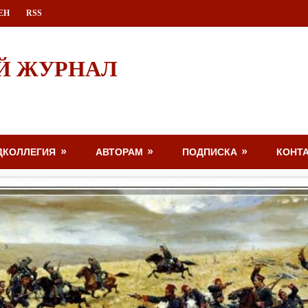
ЕН
RSS
Й ЖУРНАЛ
ДКОЛЛЕГИЯ
АВТОРАМ
ПОДПИСКА
КОНТ