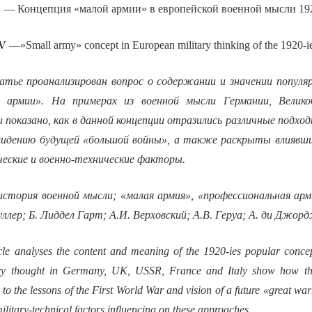
В
— Концепция «малой армии» в европейской военной мысли 192
V
—»Small army» concept in European military thinking of the 1920-i
атье проанализирован вопрос о содержании и значении популяр
й армии». На примерах из военной мысли Германии, Велик
показано, как в данной концепции отразились различные подход
видению будущей «большой войны», а также раскрыты влиявш
ческие и военно-технические факторы.
стория военной мысли; «малая армия», «профессиональная арм
ллер; Б. Лиддел Гарт; А.И. Верховский; А.В. Геруа; А. ди Джор
icle analyses the content and meaning of the 1920-ies popular conce
ry thought in Germany, UK, USSR, France and Italy show how this
 to the lessons of the First World War and vision of a future «great wa
military-technical factors influencing on these approaches.