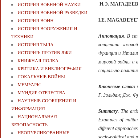
И.Э. МАГАДЕЕ
ИСТОРИЯ ВОЕННОЙ НАУКИ
ИСТОРИЯ ВОЕННОЙ РАЗВЕДКИ
I.E. MAGADEYE
ИСТОРИЯ ВОИН
ИСТОРИЯ ВООРУЖЕНИЯ И
Аннотация.
В ст
ТЕХНИКИ
концепции «мало
ИСТОРИЯ ТЫЛА
ИСТОРИЯ: ПРОТИВ ЛЖИ
Франции и Италии 
КНИЖНАЯ ПОЛКА
мировой войны и 
КРИТИКА И БИБЛИОГРАФИЯ
социально-полити
ЛОКАЛЬНЫЕ ВОЙНЫ
МЕМУАРЫ
Ключевые слова:
и
МУНДИР ОТЕЧЕСТВА
Г.
Зольдан; Дж. Фу
НАУЧНЫЕ СООБЩЕНИЯ И
ИНФОРМАЦИЯ
Summary
. The art
НАЦИОНАЛЬНАЯ
Examples of milita
БЕЗОПАСНОСТЬ
different approaches
НЕОПУБЛИКОВАННЫЕ
socio-political and 