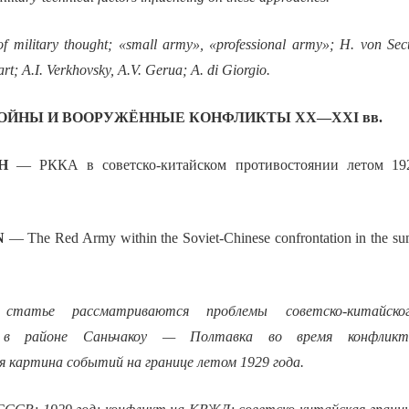
 of military thought; «small army», «professional army»; H. von Sec
art; A.I. Verkhovsky, A.V. Gerua; A. di Giorgio.
ОЙНЫ И ВООРУЖЁННЫЕ КОНФЛИКТЫ ХХ—ХХI вв.
Н
— РККА в советско-китайском противостоянии летом 19
N
— The Red Army within the Soviet-Chinese confrontation in the su
атье рассматриваются проблемы советско-китайског
я в районе Саньчакоу — Полтавка во время конфл
 картина событий на границе летом 1929 года.