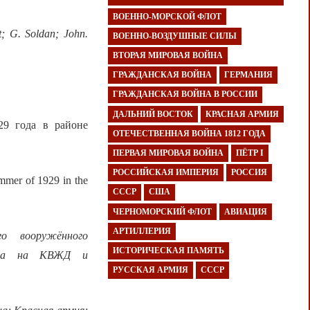
ВОЕННО-МОРСКОЙ ФЛОТ
t; G. Soldan; John.
ВОЕННО-ВОЗДУШНЫЕ СИЛЫ
ВТОРАЯ МИРОВАЯ ВОЙНА
ГРАЖДАНСКАЯ ВОЙНА
ГЕРМАНИЯ
ГРАЖДАНСКАЯ ВОЙНА В РОССИИ
ДАЛЬНИЙ ВОСТОК
КРАСНАЯ АРМИЯ
29 года в районе
ОТЕЧЕСТВЕННАЯ ВОЙНА 1812 ГОДА
ПЕРВАЯ МИРОВАЯ ВОЙНА
ПЁТР I
РОССИЙСКАЯ ИМПЕРИЯ
РОССИЯ
mmer of 1929 in the
СССР
США
ЧЕРНОМОРСКИЙ ФЛОТ
АВИАЦИЯ
АРТИЛЛЕРИЯ
о вооружённого
ИСТОРИЧЕСКАЯ ПАМЯТЬ
икта на КВЖД и
РУССКАЯ АРМИЯ
СССР