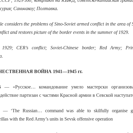
СССР; 1929 год; конфликт на КВЖД; советско-китайская границ
урия; Саньчакоу; Полтавка.
cle considers the problems of Sino-Soviet armed conflict in the area o
flict and restores picture of the border events in the summer of 1929.
1929; CER’s conflict; Soviet-Chinese border; Red Army; Pri
a.
ЕСТВЕННАЯ ВОЙНА 1941—1945 гг.
В
— «Русское… командование умело мастерски организова
действие партизан с частями Красной армии в Севской наступа
V
— ‘The Russian… command was able to skilfully organise gue
illas with the Red Army’s units in Sevsk offensive operation