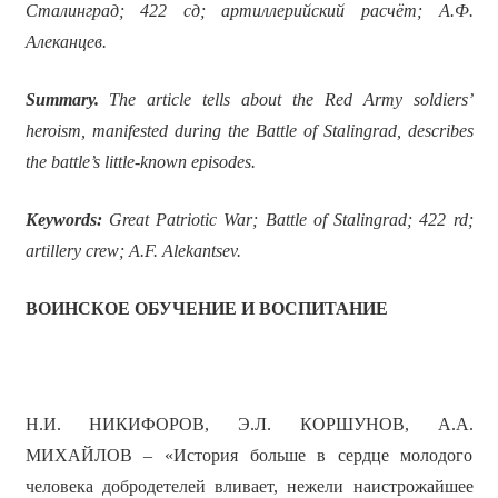
Сталинград; 422 сд; артиллерийский расчёт; А.Ф.
Алеканцев.
Summary.
The article tells about the Red Army soldiers’
heroism, manifested during the Battle of Stalingrad, describes
the battle’s little-known episodes.
Keywords:
Great Patriotic War; Battle of Stalingrad; 422 rd;
artillery crew; A.F. Alekantsev.
ВОИНСКОЕ ОБУЧЕНИЕ И ВОСПИТАНИЕ
Н.И. НИКИФОРОВ, Э.Л. КОРШУНОВ, А.А.
МИХАЙЛОВ – «История больше в сердце молодого
человека добродетелей вливает, нежели наистрожайшее