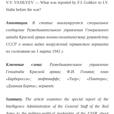
V.V. VASILYEV — What was reported by F.I. Golikov to I.V.
Stalin before the war?
Аннотация.
В статье анализируется специальное
сообщение Разведывательного управления Генерального
штаба Красной армии военно-политическому руководству
СССР о новых видах вооружений германского вермахта
по состоянию на 1 марта 1941 г.
Ключевые слова:
Разведывательное управление
Генштаба Красной армии; Ф.И. Голиков; план
«Барбаросса»; люфтваффе; «Тигр»; «Пантера»;
«Длинная Берта»; вермахт.
Summary.
The article examines the special report of the
Intelligence Administration of the General Staff of the Red
Army to the military-political leadership of the USSR about