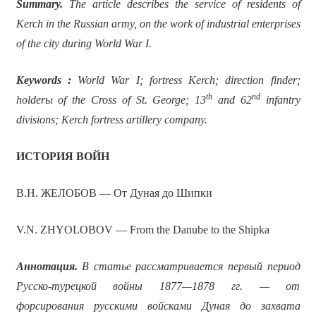
Summary.
The article describes the service of residents of
Kerch in the Russian army, on the work of industrial enterprises
of the city during World War I.
Keywords :
World War I; fortress Kerch; direction finder;
th
nd
holder
ы
of the Cross of St. George; 13
and 62
infantry
divisions; Kerch fortress artillery company.
ИСТОРИЯ ВОЙН
В.Н. ЖЕЛОБОВ — От Дуная до Шипки
V.N. ZHYOLOBOV — From the Danube to the Shipka
Аннотация.
В статье рассматривается первый период
Русско-турецкой войны 1877—1878 гг. — от
форсирования русскими войсками Дуная до захвата