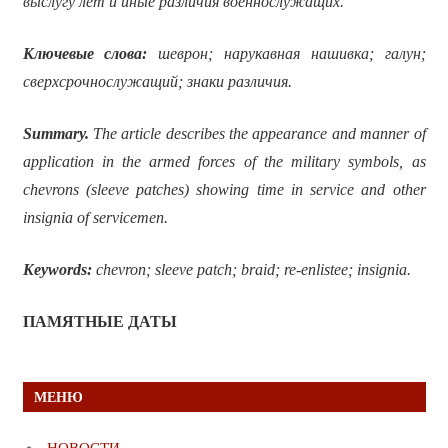
выслугу лет и иные различия военнослужащих.
Ключевые слова:
шеврон; нарукавная нашивка; галун;
сверхсрочнослужащий; знаки различия.
Summary.
The article describes the appearance and manner of
application in the armed forces of the military symbols, as
chevrons (sleeve patches) showing time in service and other
insignia of servicemen.
Keywords:
chevron; sleeve patch; braid;
re-enlistee
; insignia.
ПАМЯТНЫЕ ДАТЫ
МЕНЮ
НОВОСТИ