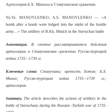
Артиллерия Б.Х. Миниха в Ставучанском сражении
Yu.Ye. MANOYLENKO, A.S. MANOYLENKO — «A
bomb after a bomb were lodged into the midst of the hostile
army…» The artillery of B.Kh. Minich in the Stavuchan battle
Аннотация
.
В статье рассматриваются действия
артиллерии в Ставучанском сражении Русско-турецкой
войны 1735—1739 гг.
Ключевые слова:
Ставучаны; крепость Хотин; Б.Х.
Миних; Русско-турецкая война 1735—1739 гг.;
артиллерия.
Summary.
The article describes the actions of artillery in
the
battle of Stavuchany during the Russian -Turkish war of 1735-