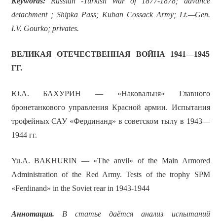
Keywords:
Russian -Turkish War of 1877-1878; advance
detachment ; Shipka Pass; Kuban Cossack Army; Lt.
—
Gen.
I
.
V
.
Gourko
;
privates
.
ВЕЛИКАЯ ОТЕЧЕСТВЕННАЯ ВОЙНА 1941—1945
ГГ.
Ю.А. БАХУРИН — «Наковальня» Главного
бронетанкового управления Красной армии. Испытания
трофейных САУ «Фердинанд» в советском тылу в 1943—
1944 гг.
Yu.A. BAKHURIN — «The anvil» of the Main Armored
Administration of the Red Army. Tests of the trophy SPM
«Ferdinand» in the Soviet rear in 1943-1944
Аннотация.
В статье даётся анализ испытаний