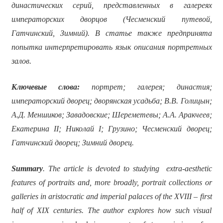
династических серий, представленных в галереях
императорских дворцов (Чесменский путевой,
Гатчинский, Зимний). В статье также предпринята
попытка интерпретировать язык описания портретных
залов.
Ключевые слова:
портрет; галерея; династия;
императорский дворец; дворянская усадьба; В.В. Голицын;
А.Д. Меншиков; Завадовские; Шереметевы; А.А. Аракчеев;
Екатерина
II
; Николай
I
; Грузино; Чесменский дворец;
Гатчинский дворец; Зимний дворец.
Summary
. The article is devoted to studying extra-aesthetic
features of portraits and, more broadly, portrait collections or
galleries in aristocratic and imperial palaces of the XVIII – first
half of XIX centuries. The author explores how such visual