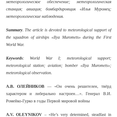
метеорологическое обеспечение; метеорологическая
станция; авиация; бомбардировщик «Илья Муромец;
метеорологические наблюдения.
Summary
. The article is devoted to meteorological support of
the squadron of airships «Ilya Muromets» during the First
World War.
Keywords
: World War I; meteorological support;
meteorological station; aviation; bomber «Ilya Muromets»;
meteorological observation.
А.В. ОЛЕЙНИКОВ
— «Он очень решителен, твёрд
характером и либерально настроен…». Генерал В.И.
Ромейко-Гурко в годы Первой мировой войны
A.V. OLEYNIKOV
– «He’s very determined, steadfast in