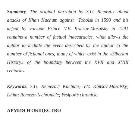
Summary
. The original narration by S.U. Remezov about
attacks of Khan Kuchum against Tobolsk in 1590 and his
defeat by voivode Prince V.V. Koltsov-Mosalsky in 1591
contains a number of factual inaccuracies, what allows the
author to include the event described by the author to the
number of fictional ones, many of which exist in the «Siberian
History» of the boundary between the XVII and XVIII
centuries.
Keywords
: S.U. Remezov; Kuchum; V.V. Koltsov-Mosalsky;
Ishim; Remezov’s chronicle; Yesipov’s chronicle.
АРМИЯ И ОБЩЕСТВО