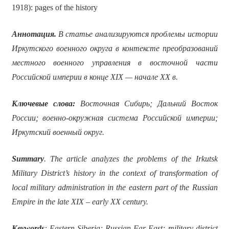
1918): pages of the history
Аннотация.
В статье анализируются проблемы истории
Иркутского военного округа в контексте преобразований
местного военного управления в восточной части
Российской империи в конце
XIX
— начале
XX
в.
Ключевые слова:
Восточная Сибирь; Дальний Восток
России; военно-окружная система Российской империи;
Иркутский военный округ.
Summary
. The article analyzes the problems of the Irkutsk
Military District’s history in the context of transformation of
local military administration in the eastern part of the Russian
Empire in the late XIX – early XX century.
Keywords
: Eastern Siberia; Russian Far East; military-district