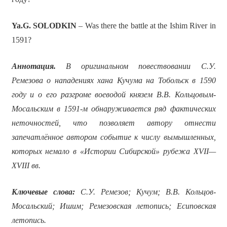
Ya.G. SOLODKIN
– Was there the battle at the Ishim River in
1591?
Аннотация.
В оригинальном повествовании С.У.
Ремезова о нападениях хана Кучума на Тобольск в 1590
году и о его разгроме воеводой князем В.В. Кольцовым-
Мосальским в 1591-м обнаруживается ряд фактических
неточностей, что позволяет автору отнести
запечатлённое автором событие к числу вымышленных,
которых немало в «Истории Сибирской» рубежа
XVII
—
XVIII
вв.
Ключевые слова:
С.У. Ремезов; Кучум; В.В. Кольцов-
Мосальский; Ишим; Ремезовская летопись; Есиповская
летопись.