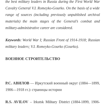
the best military leaders in Russia during the First World War
Cavalry General V.I. Romeyko-Gourko. On the basis of a wide
range of sources (including previously unpublished archival
materials) the main stages of the General’s combat and
military-administrative career are considered.
Keywords
: World War I; Russian Front of 1914-1918; Russian
military leaders; V.I. Romeyko-Gourko (Gourko).
ВОЕННОЕ СТРОИТЕЛЬСТВО
Р.С. АВИЛОВ
— Иркутский военный округ (1884—1899,
1906—1918 гг.): страницы истории
R.S. AVILOV
– Irkutsk Military District (1884-1899, 1906-