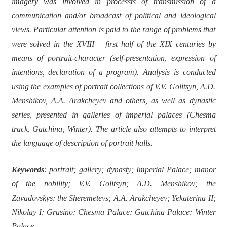
imagery was involved in processts of transmission of a
communication and/or broadcast of political and ideological
views. Particular attention is paid to the range of problems that
were solved in the XVIII – first half of the XIX centuries by
means of portrait-character (self-presentation, expression of
intentions, declaration of a program). Analysis is conducted
using the examples of portrait collections of V.V. Golitsyn, A.D.
Menshikov, A.A. Arakcheyev and others, as well as dynastic
series, presented in galleries of imperial palaces (Chesma
track, Gatchina, Winter). The article also attempts to interpret
the language of description of portrait halls.
Keywords
: portrait; gallery; dynasty; Imperial Palace; manor
of the nobility; V.V. Golitsyn; A.D. Menshikov; the
Zavadovskys; the Sheremetevs; A.A. Arakcheyev; Yekaterina II;
Nikolay I; Grusino; Chesma Palace; Gatchina Palace; Winter
Palace.