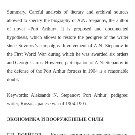
Summary. Careful analysis of literary and archival sources
allowed to specify the biography of A.N. Stepanov, the author
of novel «Port Arthur». It is proposed and documented
hypothesis, which allows to restore the pedigree of the writer
since Suvorov’s campaigns. Involvement of A.N. Stepanov in
the First World War, during which he was awarded six orders
and George’s arms. However, participation of A.N. Stepanov in
the defense of the Port Arthur fortress in 1904 is a reasonable
doubt.
Keywords: Aleksandr N. Stepanov; Port Arthur; pedigree;
writer; Russo-Japanese war of 1904-1905.
ЭКОНОМИКА И ВООРУЖЁННЫЕ СИЛЫ
Е.В. ВОЕЙКОВ — Красная армия на трудовом фронте.