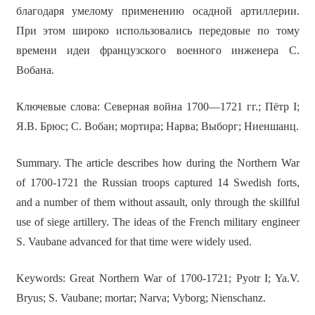
благодаря умелому применению осадной артиллерии.
При этом широко использовались передовые по тому
времени идеи французского военного инженера С.
Вобана.
Ключевые слова: Северная война 1700—1721 гг.; Пётр I;
Я.В. Брюс; С. Вобан; мортира; Нарва; Выборг; Ниеншанц.
Summary. The article describes how during the Northern War
of 1700-1721 the Russian troops captured 14 Swedish forts,
and a number of them without assault, only through the skillful
use of siege artillery. The ideas of the French military engineer
S. Vaubane advanced for that time were widely used.
Keywords: Great Northern War of 1700-1721; Pyotr I; Ya.V.
Bryus; S. Vaubane; mortar; Narva; Vyborg; Nienschanz.