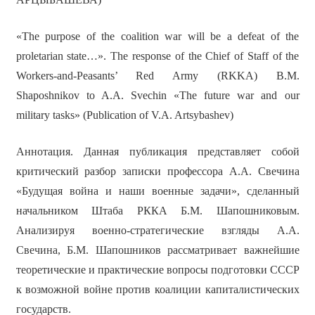
«The purpose of the coalition war will be a defeat of the
proletarian state…». The response of the Chief of Staff of the
Workers-and-Peasants’ Red Army (RKKA) B.M.
Shaposhnikov to A.A. Svechin «The future war and our
military tasks» (Publication of V.A. Artsybashev)
Аннотация. Данная публикация представляет собой
критический разбор записки профессора А.А. Свечина
«Будущая война и наши военные задачи», сделанный
начальником Штаба РККА Б.М. Шапошниковым.
Анализируя военно-стратегические взгляды А.А.
Свечина, Б.М. Шапошников рассматривает важнейшие
теоретические и практические вопросы подготовки СССР
к возможной войне против коалиции капиталистических
государств.