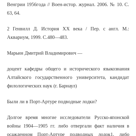
Венгрии 1956года // Воен-истор. журнал. 2006. № 10. С.
63, 64.
2 Генвилл Д. История ХХ века / Пер. с англ. М.:
Аквариум, 1999. С.480—483.
Марьин Дмитрий Владимирович —
доцент кафедры общего и исторического языкознания
Алтайского государственного университета, кандидат
филологических наук (г. Барнаул)
Были ли в Порт-Артуре подводные лодки?
Долгое время многие исследователи Русско-японской
войны 1904—1905 гг. либо отвергали факт наличия в
осажденном Порт-Артуре подводных лодок1, либо