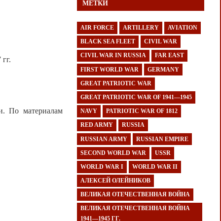
МЕТКИ
AIR FORCE
ARTILLERY
AVIATION
BLACK SEA FLEET
CIVIL WAR
CIVIL WAR IN RUSSIA
FAR EAST
гг.
FIRST WORLD WAR
GERMANY
GREAT PATRIOTIC WAR
GREAT PATRIOTIC WAR OF 1941—1945
и. По материалам
NAVY
PATRIOTIC WAR OF 1812
RED ARMY
RUSSIA
RUSSIAN ARMY
RUSSIAN EMPIRE
SECOND WORLD WAR
USSR
WORLD WAR I
WORLD WAR II
АЛЕКСЕЙ ОЛЕЙНИКОВ
ВЕЛИКАЯ ОТЕЧЕСТВЕННАЯ ВОЙНА
ВЕЛИКАЯ ОТЕЧЕСТВЕННАЯ ВОЙНА
1941—1945 ГГ.