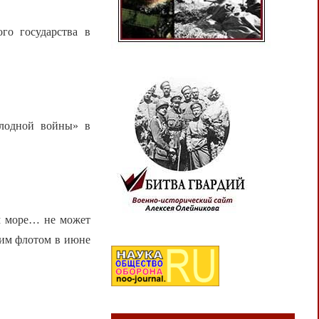
о государства в
лодной войны» в
ом море… не может
ким флотом в июне