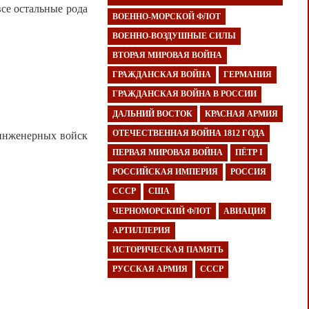
се остальные рода
ВОЕННО-МОРСКОЙ ФЛОТ
ВОЕННО-ВОЗДУШНЫЕ СИЛЫ
ВТОРАЯ МИРОВАЯ ВОЙНА
ГРАЖДАНСКАЯ ВОЙНА
ГЕРМАНИЯ
ГРАЖДАНСКАЯ ВОЙНА В РОССИИ
ДАЛЬНИЙ ВОСТОК
КРАСНАЯ АРМИЯ
ОТЕЧЕСТВЕННАЯ ВОЙНА 1812 ГОДА
инженерных войск
ПЕРВАЯ МИРОВАЯ ВОЙНА
ПЁТР I
РОССИЙСКАЯ ИМПЕРИЯ
РОССИЯ
СССР
США
ЧЕРНОМОРСКИЙ ФЛОТ
АВИАЦИЯ
АРТИЛЛЕРИЯ
ИСТОРИЧЕСКАЯ ПАМЯТЬ
РУССКАЯ АРМИЯ
СССР