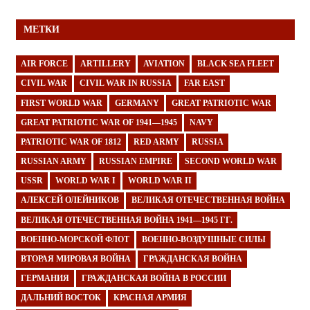
МЕТКИ
AIR FORCE
ARTILLERY
AVIATION
BLACK SEA FLEET
CIVIL WAR
CIVIL WAR IN RUSSIA
FAR EAST
FIRST WORLD WAR
GERMANY
GREAT PATRIOTIC WAR
GREAT PATRIOTIC WAR OF 1941—1945
NAVY
PATRIOTIC WAR OF 1812
RED ARMY
RUSSIA
RUSSIAN ARMY
RUSSIAN EMPIRE
SECOND WORLD WAR
USSR
WORLD WAR I
WORLD WAR II
АЛЕКСЕЙ ОЛЕЙНИКОВ
ВЕЛИКАЯ ОТЕЧЕСТВЕННАЯ ВОЙНА
ВЕЛИКАЯ ОТЕЧЕСТВЕННАЯ ВОЙНА 1941—1945 ГГ.
ВОЕННО-МОРСКОЙ ФЛОТ
ВОЕННО-ВОЗДУШНЫЕ СИЛЫ
ВТОРАЯ МИРОВАЯ ВОЙНА
ГРАЖДАНСКАЯ ВОЙНА
ГЕРМАНИЯ
ГРАЖДАНСКАЯ ВОЙНА В РОССИИ
ДАЛЬНИЙ ВОСТОК
КРАСНАЯ АРМИЯ