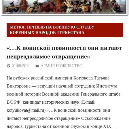
МЕТКА:
ПРИЗЫВ НА ВОЕННУЮ СЛУЖБУ
КОРЕННЫХ НАРОДОВ ТУРКЕСТАНА
«…К воинской повинности они питают
непреодолимое отвращение»
01/09/2011
Дежурный по Редакции
АРМИЯ И ОБЩЕСТВО
На рубежах российской империи Котюкова Татьяна
Викторовна — ведущий научный сотрудник Института
военной истории Военной академии Генерального штаба
ВС РФ, кандидат исторических наук (E-mail:
kotyukovat@mail.ru) «…К воинской повинности они
питают непреодолимое отвращение» Освобождение
народов Туркестана от военной службы в конце XIX —