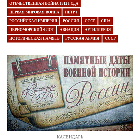
ОТЕЧЕСТВЕННАЯ ВОЙНА 1812 ГОДА
ПЕРВАЯ МИРОВАЯ ВОЙНА
ПЁТР I
РОССИЙСКАЯ ИМПЕРИЯ
РОССИЯ
СССР
США
ЧЕРНОМОРСКИЙ ФЛОТ
АВИАЦИЯ
АРТИЛЛЕРИЯ
ИСТОРИЧЕСКАЯ ПАМЯТЬ
РУССКАЯ АРМИЯ
СССР
КАЛЕНДАРЬ