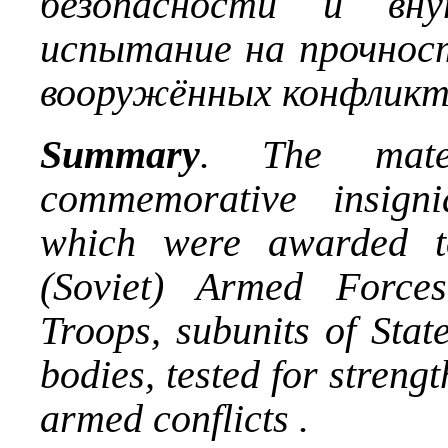
безопасности и вну
испытание на прочнос
вооружённых конфликт
Summary
. The mater
commemorative insign
which were awarded t
(Soviet) Armed Forces
Troops, subunits of Stat
bodies, tested for streng
armed conflicts .