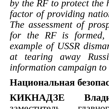
by the RF to protect the h
factor of providing natio
The assessment of prosp
for the RF is formed,
example of USSR disman
at tearing away Russ
information campaign to d
Национальная безопа
КИКНАДЗЕ
Влад
заместитель главн