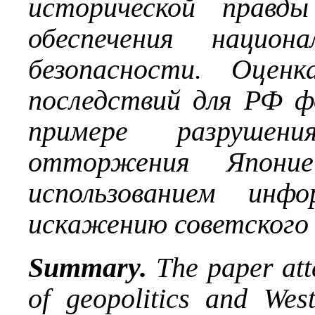
исторической правд
обеспечения национ
безопасности. Оцен
последствий для РФ ф
примере разруш
отторжения Японие
использованием инф
искажению советского 
Summary.
The paper atte
of geopolitics and West