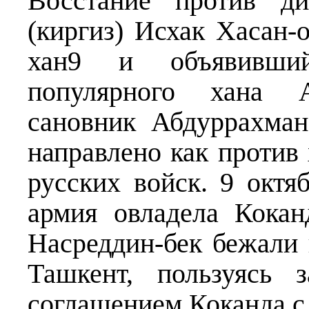
Восстание против ди
(киргиз) Исхак Хасан-
хан9 и объявивши
популярного хана А
сановник Абдуррахман
направлено как против 
русских войск. 9 октя
армия овладела Кокан
Насреддин-бек бежали 
Ташкент, пользуясь 
соглашением Коканда с 