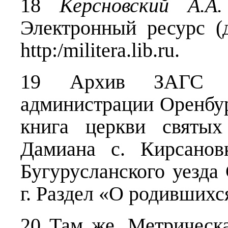
18
Керсновский А.А.
Электронный ресурс (д
http
:/
militera
.
lib
.
ru
.
19 Архив ЗАГС По
администрации Оренбур
книга церкви святых
Дамиана с. Кирсанов
Бугурусланского уезда
г. Раздел «О родившихся
20 Там же. Метрическа