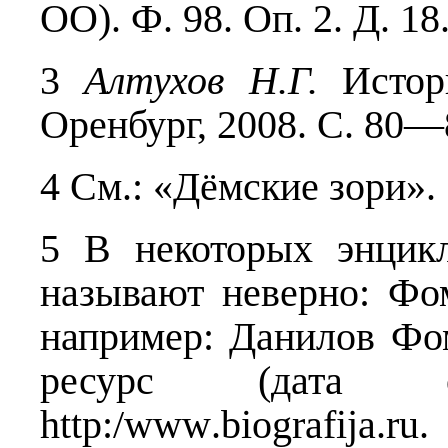
ОО). Ф. 98. Оп. 2. Д. 18.
3
Алтухов Н.Г.
Истори
Оренбург, 2008. С. 80—
4 См.: «Дёмские зори».
5 В некоторых энцик
называют неверно: Фо
например: Данилов Фо
ресурс (дата об
http
:/
www
.
biografija
.
ru
.