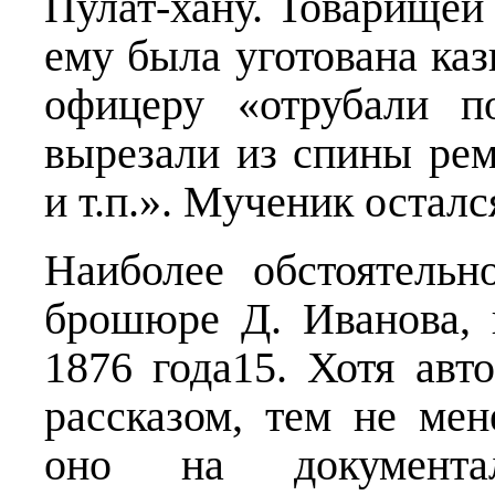
Пулат-хану. Товарищей 
ему была уготована каз
офицеру «отрубали п
вырезали из спины рем
и т.п.». Мученик остал
Н
аиболее обстоятель
брошюре Д. Иванова, 
1876 года15. Хотя авт
рассказом, тем не мен
оно на документ