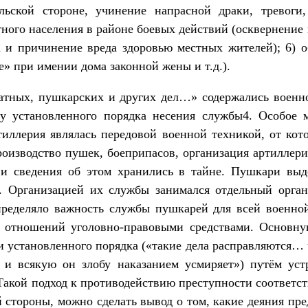
льской стороне, учинение напрасной драки, тревоги,
тного населения в районе боевых действий (осквернение 
ва и причинение вреда здоровью местных жителей); 6) 
е» при имении дома законной жены и т.д.).
ратных, пушкарских и других дел…» содержались военн
у установленного порядка несения службы4. Особое м
тиллерия являлась передовой военной техникой, от кот
оизводство пушек, боеприпасов, организация артиллери
 и сведения об этом хранились в тайне. Пушкари вы
. Организацией их службы занимался отдельный орган
ределяло важность службы пушкарей для всей военной
 отношений уголовно-правовыми средствами. Основну
и установленного порядка («такие дела расправляются… 
 и всякую он злобу наказанием усмиряет») путём ус
Такой подход к противодействию преступности соответст
й стороны, можно сделать вывод о том, какие деяния пр