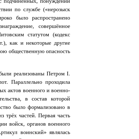
 с подчинённых, понуждении
ствии по службе («нерозыск
роко было распространено
знаграждение, совершённое
итовским статутом (кодекс
.), как и некоторые другие
вою общественную опасность
были реализованы Петром I.
от. Параллельно проходила
ых актов военного и военно-
ельства, в состав которой
льство было формализовано в
з трёх частей. Первая часть
ции войск, органов военного
Артикул воинский» являлась