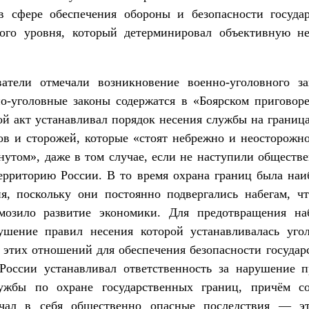
 сфере обеспечения обороны и безопасности государ
ного уровня, который детерминировал объективную н
атели отмечали возникновение военно-уголовного за
о-уголовные законы содержатся в «Боярском приговор
ой акт устанавливал порядок несения службы на граница
ов и сторожей, которые «стоят небрежно и неосторожн
нутом», даже в том случае, если не наступили общест
ерриторию России. В то время охрана границ была наи
ия, поскольку они постоянно подвергались набегам, 
мозило развитие экономики. Для предотвращения на
ушение правил несения которой устанавливалась угол
 этих отношений для обеспечения безопасности государ
России устанавливал ответственность за нарушение 
жбы по охране государственных границ, причём сос
ючал в себя общественно опасные последствия — э