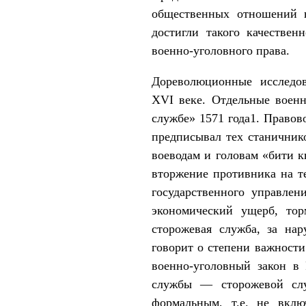
общественных отношений в
достигли такого качествен
военно-уголовного права.
Дореволюционные исследов
XVI веке. Отдельные военн
службе» 1571 года1. Правов
предписывал тех станичник
воеводам и головам «бити к
вторжение противника на т
государственного управлен
экономический ущерб, тор
сторожевая служба, за нар
говорит о степени важности
военно-уголовный закон в 
службы — сторожевой слу
формальным, т.е. не вкл