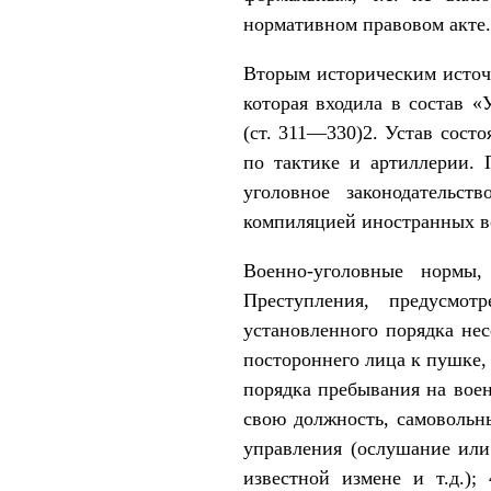
нормативном правовом акте.
Вторым историческим источн
которая входила в состав «
(ст. 311—330)2. Устав сост
по тактике и артиллерии. 
уголовное законодательст
компиляцией иностранных во
Военно-уголовные нормы,
Преступления, предусмот
установленного порядка не
постороннего лица к пушке, 
порядка пребывания на воен
свою должность, самовольны
управления (ослушание или 
известной измене и т.д.)