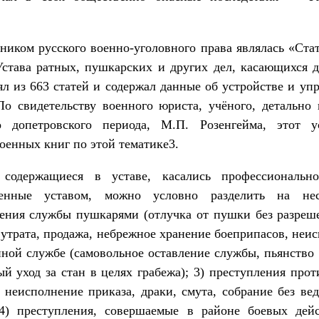
иком русского военно-уголовного права являлась «Ста
Устава ратных, пушкарских и других дел, касающихся 
оял из 663 статей и содержал данные об устройстве и уп
По свидетельству военного юриста, учёного, детально 
во допетровского периода, М.П. Розенгейма, этот 
енных книг по этой тематике3.
 содержащиеся в уставе, касались профессионально
ренные уставом, можно условно разделить на не
сения службы пушкарями (отлучка от пушки без разреш
утрата, продажа, небрежное хранение боеприпасов, неис
ной службе (самовольное оставление службы, пьянство
й уход за стан в целях грабежа); 3) преступления про
неисполнение приказа, драки, смута, собрание без ве
; 4) преступления, совершаемые в районе боевых дей