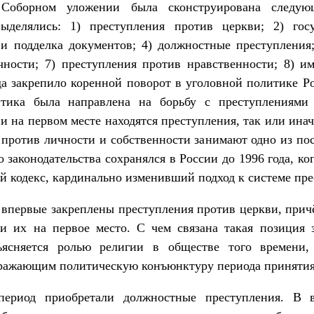
 Соборном уложении была сконструирована следую
ыделялись: 1) преступления против церкви; 2) госу
и подделка документов; 4) должностные преступления;
чности; 7) преступления против нравственности; 8) и
а закрепило коренной поворот в уголовной политике Ро
итика была направлена на борьбу с преступлениями
и на первом месте находятся преступления, так или ина
я против личности и собственности занимают одно из пос
 законодательства сохранялся в России до 1996 года, к
й кодекс, кардинально изменивший подход к системе пр
впервые закреплены преступления против церкви, прич
и их на первое место. С чем связана такая позиция за
ъясняется ролью религии в обществе того времени,
ражающим политическую конъюнктуру периода принятия
период приобретали должностные преступления. В 