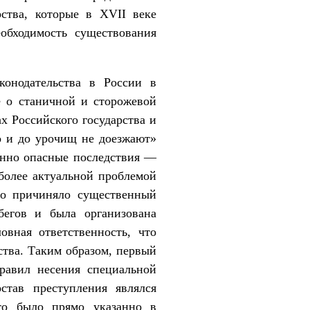
ства, которые в XVII веке
еобходимость существования
конодательства в России в
е о станичной и сторожевой
х Российского государства и
о и до урочищ не доезжают»
венно опасные последствия —
более актуальной проблемой
что причиняло существенный
бегов и была организована
овная ответственность, что
ства. Таким образом, первый
правил несения специальной
тав преступления являлся
то было прямо указанно в