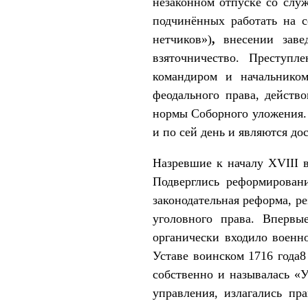
незаконном отпуске со слу
подчинённых работать на с
нетчиков»)
,
внесении заве
взяточничество. Преступл
командиром и начальником
феодального права, действ
нормы Соборного уложения.
и по сей день и являются д
Назревшие к началу XVIII 
Подверглись реформирован
законодательная реформа, р
уголовного права. Впервы
органически входило военно
Уставе воинском 1716 года8
собственно и называлась «У
управления, излагались пр