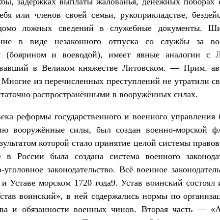
жбы, задержках выплаты жалованья, денежных поборах
ебя или членов своей семьи, рукоприкладстве, бездей
домо ложных сведений в служебные документы. Ши
ение в виде незаконного отпуска со службы за во
 (боярином и воеводой), имеет явные аналогии с Л
овавший в Великом княжестве Литовском. — Прим. авт
 Многие из перечисленных преступлений не утратили с
остаточно распространёнными в вооружённых силах.
века реформы государственного и военного управления 
ию вооружённые силы, был создан военно-морской фл
езультатом которой стало принятие целой системы правов
е в России была создана система военного законодат
-уголовное законодательство. Всё военное законодате
 и Уставе морском 1720 года9. Устав воинский состоял и
став воинский», в ней содержались нормы по организа
ава и обязанности военных чинов. Вторая часть — «