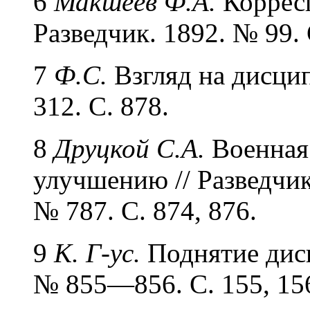
6
Макшеев Ф.А.
Корресп
Разведчик. 1892. № 99. 
7
Ф.С.
Взгляд на дисцип
312. С. 878.
8
Друцкой С.А.
Военная 
улучшению // Разведчик
№ 787. С. 874, 876.
9
К. Г-ус.
Поднятие дисц
№ 855—856. С. 155, 15