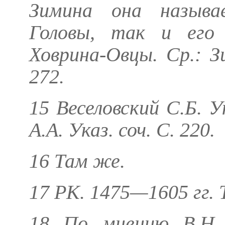
Зимина она называ
Головы, так и его
Ховрина-Овцы. Ср.:
З
272.
15
Веселовский С.Б.
Ук
А.А.
Указ. соч. С. 220.
16 Там же.
17 РК. 1475—1605 гг. Т.
18 По мнению В.Н.