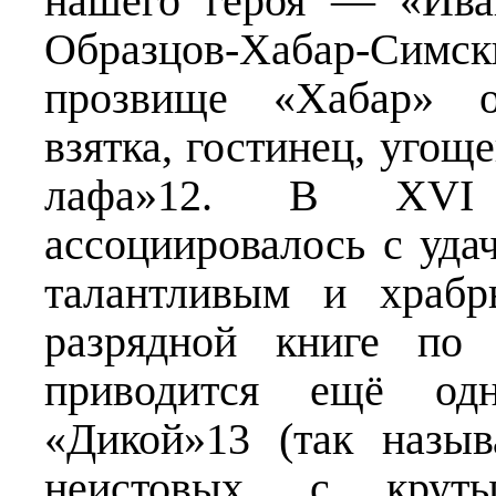
нашего героя — «Ива
Образцов-Хабар-Сим
прозвище «Хабар» о
взятка, гостинец, угоще
лафа»12. В XVI
ассоциировалось с уда
талантливым и храбр
разрядной книге по 
приводится ещё о
«Дикой»13 (так назы
неистовых, с крут