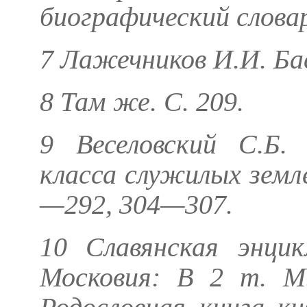
биографический словар
7
Лажечников И.И.
Бас
8 Там же. С. 209.
9
Веселовский С.Б.
И
класса служилых земле
—292, 304—307.
10 Славянская энцик
Московия: В 2 т. М.