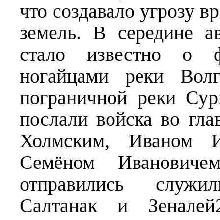
что создавало угрозу в
земель. В середине а
стало известно о ф
ногайцами реки Вол
пограничной реки Су
послали войска во гл
Холмским, Иваном И
Семёном Ивановиче
отправились служи
Салтанак и Зеналей2