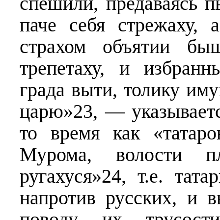
спешили, предаваясь п
паче себя стрежаху, 
страхом объятии быш
трепетаху, и избран
града выти, толику им
царю»23, — указываетс
то время как «татар
Мурома, волости п
ругахуся»24, т.е. тат
напротив русских, и 
поводу их трусост