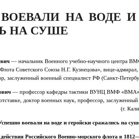
ВОЕВАЛИ НА ВОДЕ И
Ь НА СУШЕ
ович
— начальник Военного учебно-научного центра ВМ
лота Советского Союза Н.Г. Кузнецова», вице-адмирал, 
р, заслуженный военный специалист РФ (Санкт-Петербур
ович
— профессор кафедры тактики ВУНЦ ВМФ «ВМА» (ф
в отставке, доктор военных наук, профессор, заслуженн
(г. Кал
Успешно воевали на воде и геройски сражались на суш
действия Российского Военно-морского флота в 1812—