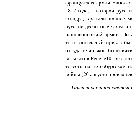
французская армия Наполеон
1812 года, к которой русс
эскадра, хранили полное м
русские десантные части и 
наполеоновской армии. Но 
того запоздалый приказ бы
откуда те должны были идти
высажен в Ревеле10. Без нег
то есть на петербургском 
войны (26 августа произошл
Полный вариант статьи ч