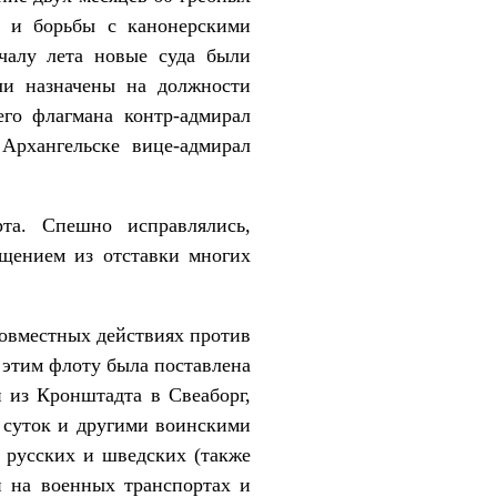
в и борьбы с канонерскими
чалу лета новые суда были
ли назначены на должности
го флагмана контр-адмирал
Архангельске вице-адмирал
та. Спешно исправлялись,
ащением из отставки многих
совместных действиях против
 этим флоту была поставлена
и из Кронштадта в Свеаборг,
0 суток и другими воинскими
м русских и шведских (также
н на военных транспортах и