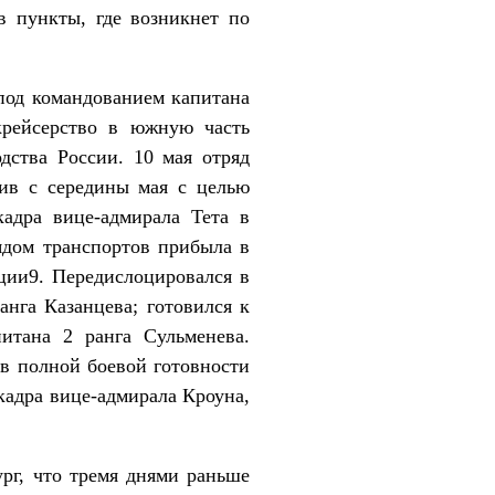
в пункты, где возникнет по
 под командованием капитана
крейсерство в южную часть
дства России. 10 мая отряд
ив с середины мая с целью
адра вице-адмирала Тета в
рядом транспортов прибыла в
ции9. Передислоцировался в
анга Казанцева; готовился к
итана 2 ранга Сульменева.
в полной боевой готовности
кадра вице-адмирала Кроуна,
рг, что тремя днями раньше