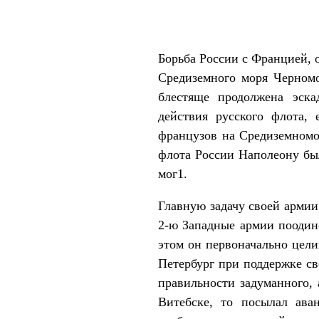
Борьба России с Францией, о
Средиземного моря Черном
блестяще продолжена эск
действия русского флота,
французов на Средиземномо
флота России Наполеону был
мог1.
Главную задачу своей армии
2-ю Западные армии поодин
этом он первоначально цел
Петербург при поддержке с
правильности задуманного, 
Витебске, то посылал ава