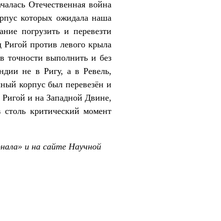
ачалась Отечественная война
орпус которых ожидала наша
ание погрузить и перевезти
д Ригой против левого крыла
в точности выполнить и без
дии не в Ригу, а в Ревель,
чный корпус был перевезён и
д Ригой и на Западной Двине,
в столь критический момент
нала» и на сайте Научной