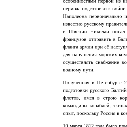
особенностями первой из н
периода подготовки к войне
Наполеона первоначально и
известно русскому правитель
в Швеции Николаи писал 
французов отправить в Бал
фланга армии при её наступ
для нарушения морских ком
осуществлять снабжение в
водному пути.
Полученная в Петербурге 2
подготовки русского Балтий
флотов, имея в строю кор
командиры кораблей, экип
опыт, поскольку Россия в к
10 марта 1812 года было пр