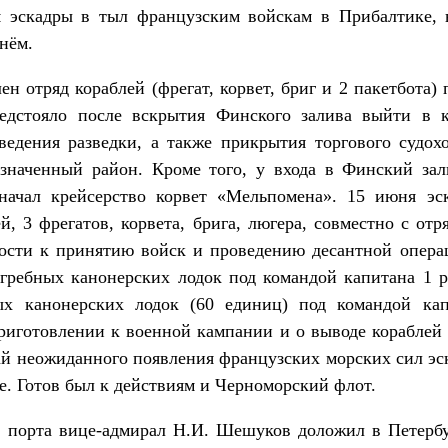
 эскадры в тыл французским войскам в Прибалтике, 
нём.
ен отряд кораблей (фрегат, корвет, бриг и 2 пакетбота)
редстояло после вскрытия Финского залива выйти в 
ведения разведки, а также прикрытия торгового судохо
значенный район. Кроме того, у входа в Финский зал
начал крейсерство корвет «Мельпомена». 15 июня эск
й, 3 фрегатов, корвета, брига, люгера, совместно с от
вности к принятию войск и проведению десантной опера
гребных канонерских лодок под командой капитана 1 р
ых канонерских лодок (60 единиц) под командой кап
риготовлении к военной кампании и о выводе кораблей 
й неожиданного появления французских морских сил эс
е. Готов был к действиям и Черноморский флот.
 порта вице-адмирал Н.И. Шешуков доложил в Петербу