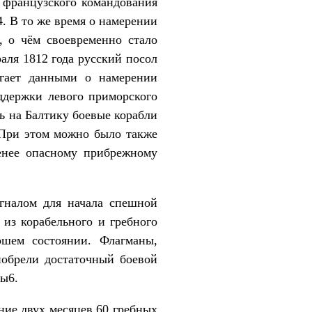
 французского командования
. В то же время о намерении
, о чём своевременно стало
раля 1812 года русский посол
гает данными о намерении
ддержки левого приморского
ь на Балтику боевые корабли
 При этом можно было также
енее опасному прибрежному
игналом для начала спешной
 из корабельного и гребного
ошем состоянии. Флагманы,
обрели достаточный боевой
ны6.
ние двух месяцев 60 гребных