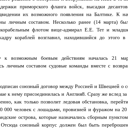
ддержки приморского фланга войск, высадки десанто
двидении их возможного появления на Балтике. К на
ны личным составом. Несколько ранее (14 марта) бы
корабельным флотом вице-адмирал Е.Е. Тет и младше
кадру кораблей возглавил, находившийся до этого в 
Ф к возможным боевым действиям началась 21 мар
сь личным составом судовые команды вместе с возвр
подписан союзный договор между Россией и Швецией о 
мае к нему присоединилась и Англия8. Сразу же вслед за
енно, как только позволит ледовая обстановка, перейт
20 000 человек с лошадьми, провизией и фуражом на 2
андские острова, которые назначались сборным пункто
. Отсюда союзный корпус должен был быть переброше