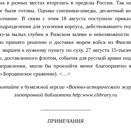
а в разных местах вторглась в пределы России. Так н
кие были готовы. Однако союзники-шведы, десантный к
олчание. В связи с этим 18 августа поступило приказ
подразделения для усиления корпуса, действовавшего по
из-за малых глубин в Рижском заливе и невозможности 
ло принято решение о доставке морем войск из Финлян
 маршем к нужному пункту по суху. 27 августа 15-тыся
о, доставленного флотом, события для русской армии по
направлении, могли бы произойти менее благоприятно 
о Бородинское сражение). <…>
итайте в бумажной версии «Военно-исторического жур
электронной библиотеки
http
:
www
.
elibrary
.
ru
___________________
ПРИМЕЧАНИЯ