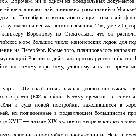
их3. Впрочем, ни в одном из официальных документов
 и её начала нельзя найти никаких упоминаний о Москве4
дти на Петербург и использовать при этом свой флот
ству, имеются весьма чёткие сведения. Так, уже 20 фев
канцлеру Воронцову из Стокгольма, что он распола
тийское море большое число канонерских лодок для по
лении на Петербург. Кроме того, планировалось направит
муникаций России и действий против русского флота.
ойск по самому короткому, удобному и на то время м
 марта 1812 года5 столь важная депеша послужила с
ского флота (БФ) к войне. К тому времени тот состоял
абли и суда новой постройки, находившиеся в хор
ажей, их подчинённые в подавляющем большинстве при
онце XVIII — начале XIX вв. почти непрерывно вела вой
инято решение о постройке и вооружении на Неве в тече