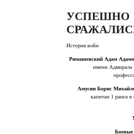
УСПЕШНО 
СРАЖАЛИС
История войн
Римашевский Адам Адам
имени Адмирала Ф
профессо
Амусин Борис Михайл
капитан 1 ранга 
Боевые 