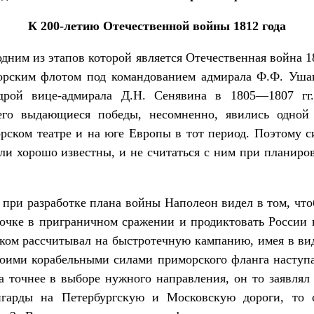
К 200-летию Отечественной войны 1812 года
дним из этапов которой является Отечественная война 18
орским флотом под командованием адмирала Ф.Ф. Ушак
адрой вице-адмирала Д.Н. Сенявина в 1805—1807 гг
 его выдающиеся победы, несомненно, явились одной
рском театре и на юге Европы в тот период. Поэтому с
и хорошо известны, и не считаться с ним при планиро
 при разработке плана войны Наполеон видел в том, что
очке в приграничном сражении и продиктовать России 
иком рассчитывал на быстротечную кампанию, имея в ви
воими корабельными силами приморского фланга наступ
а точнее в выборе нужного направления, он то заявлял
нгарды на Петербургскую и Московскую дороги, то 