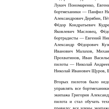
Лукич Пономаренко, Евген
бортмеханики ― Панфил Ни
Александрович Дерябин, Пё
Фёдор Кондратьевич Кудр
Яковлевич Масловец, Фёд
бортрадисты ― Евгений Ник
Александр Фёдорович Куз
Иванович Малахов, Михаи
Прохватинов, Иван Василь
пилоты ― Николай Андреев
Николай Иванович Щуров, Б
Вторых пилотов было недо
управлять все бортмеханик
экипажа Григория Александр
пилота и стал обучать те
правило: все члены экипаж