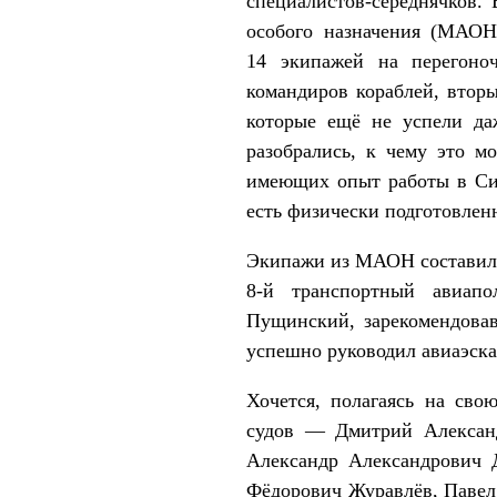
специалистов-середнячков.
особого назначения (МАОН
14 экипажей на перегоно
командиров кораблей, вторы
которые ещё не успели да
разобрались, к чему это м
имеющих опыт работы в Сиб
есть физически подготовлен
Экипажи из МАОН составили 
8-й транспортный авиап
Пущинский, зарекомендова
успешно руководил авиаэска
Хочется, полагаясь на сво
судов ― Дмитрий Александ
Александр Александрович 
Фёдорович Журавлёв, Павел