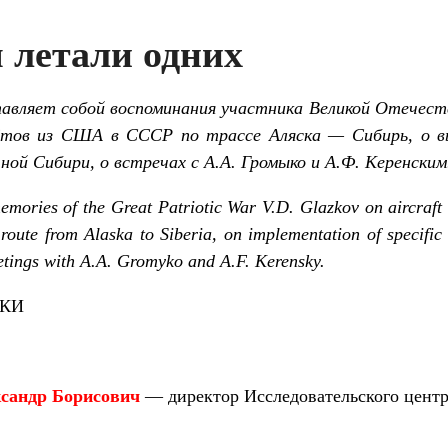
 летали одних
вляет собой воспоминания участника Великой Отечеств
ётов из США в СССР по трассе Аляска — Сибирь, о в
ой Сибири, о встречах с А.А. Громыко и А.Ф. Керенским
memories of the Great Patriotic War V.D. Glazkov on aircraft 
route from Alaska to Siberia, on implementation of specific 
etings with A.A. Gromyko and A.F. Kerensky.
РКИ
сандр Борисович
— директор Исследовательского центр