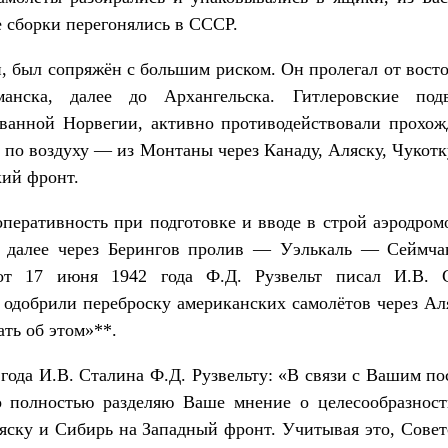
е сборки перегонялись в СССР.
й, был сопряжён с большим риском. Он пролегал от вос
анска, далее до Архангельска. Гитлеровские под
ванной Норвегии, активно противодействовали прохо
 по воздуху ― из Монтаны через Канаду, Аляску, Чукот
кий фронт.
перативность при подготовке и вводе в строй аэродро
, далее через Берингов пролив — Уэлькаль — Сейм
от 17 июня 1942 года Ф.Д. Рузвельт писал И.В. 
 одобрили переброску американских самолётов через Ал
ать об этом»**.
 года И.В. Сталина Ф.Д. Рузвельту: «В связи с Вашим п
о полностью разделяю Ваше мнение о целесообразност
ску и Сибирь на Западный фронт. Учитывая это, Совет