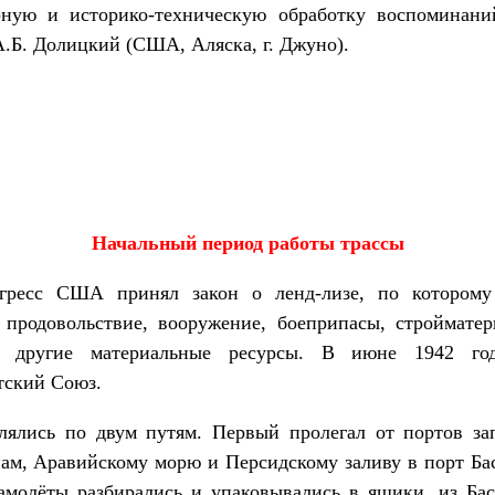
рную и историко-техническую обработку воспоминани
 А.Б. Долицкий (США, Аляска, г. Джуно).
Начальный период работы трассы
ресс США принял закон о ленд-лизе, по котором
 продовольствие, вооружение, боеприпасы, стройматери
и другие материальные ресурсы. В июне 1942 год
тский Союз.
влялись по двум путям. Первый пролегал от портов з
ам, Аравийскому морю и Персидскому заливу в порт Бас
амолёты разбирались и упаковывались в ящики, из Ба