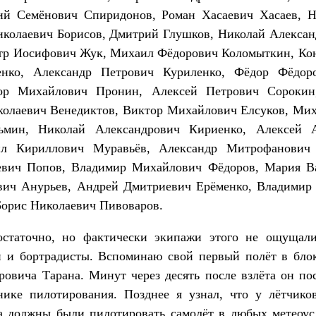
ий Семёнович Спиридонов, Роман Хасаевич Хасаев, Н
колаевич Борисов, Дмитрий Глушков, Николай Алексан
тр Иосифович Жук, Михаил Фёдорович Коломыткин, Ко
енко, Александр Петрович Куриленко, Фёдор Фёдор
ор Михайлович Пронин, Алексей Петрович Сороки
олаевич Венедиктов, Виктор Михайлович Елсуков, Ми
ьмин, Николай Александрович Кириенко, Алексей 
л Кириллович Муравьёв, Александр Митрофанович 
евич Попов, Владимир Михайлович Фёдоров, Мария Ва
ич Анурьев, Андрей Дмитриевич Ерёменко, Владимир
орис Николаевич Пивоваров.
статочно, но фактически экипажи этого не ощущали
и и бортрадисты. Вспоминаю свой первый полёт в бло
овича Тарана. Минут через десять после взлёта он по
хнике пилотирования. Позднее я узнал, что у лётчик
а должны были пилотировать самолёт в любых метеоу