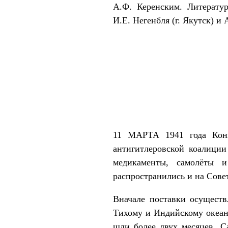
А.Ф. Керенским. Литерату
И.Е. Негенбля (г. Якутск) и
11 МАРТА 1941 года Конг
антигитлеровской коалиции
медикаменты, самолёты 
распространились и на Сове
Вначале поставки осущест
Тихому и Индийскому океан
шли более двух месяцев. С