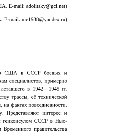
А. E-mail: adolitsky@gci.net)
. E-mail: nie1938@yandex.ru)
е из США в СССР боевых и
кам специалистов, примерно
 летавшего в 1942—1945 гг.
тву трассы, её технической
, на фактах повседневности,
ву. Представляют интерес и
 с генконсулом СССР в Нью-
Временного правительства