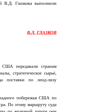
й В.Д. Глазкова выполнили
В.Д. ГЛАЗКОВ
у США передавали странам
алы, стратегическое сырьё,
а поставки по ленд-лизу
ападного побережья США по
ра. По этому маршруту суда
сры по железной дороге они