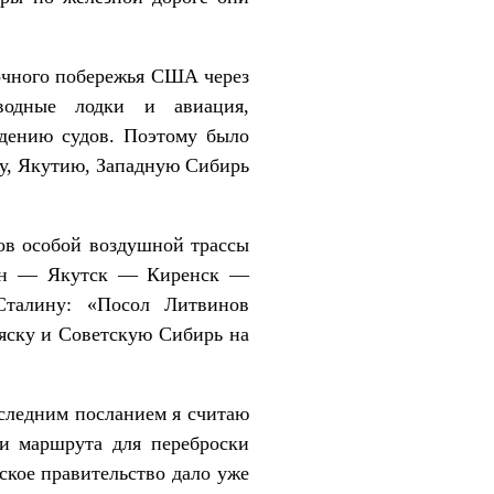
точного побережья США через
водные лодки и авиация,
ждению судов. Поэтому было
ку, Якутию, Западную Сибирь
мов особой воздушной трассы
чан — Якутск — Киренск —
Сталину: «Посол Литвинов
яску и Советскую Сибирь на
оследним посланием я считаю
и маршрута для переброски
ское правительство дало уже