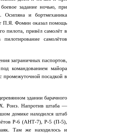
 боевое задание ночью, при
. Осипяна и бортмеханика
ст П.Я. Фомин оказал помощь
го пилота, привёл самолёт в
 пилотирование самолётов
ения заграничных паспортов,
 под командованием майора
с промежуточной посадкой в
деревянном здании барачного
.Х. Ронэ. Напротив штаба ―
льшом домике находился штаб
ётов Р-6 (АНТ-7), Р-5 (П-5),
маяк. Там же находилось и