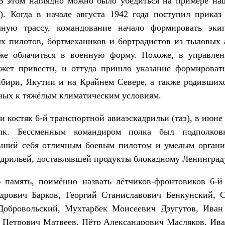
 В этом наглядно можно было убедиться на примере н
). Когда в начале августа 1942 года поступил прик
чную трассу, командование начало формировать эк
х пилотов, бортмехаников и бортрадистов из тыловых 
же облачиться в военную форму. Похоже, в управл
ожет привести, и оттуда пришло указание формироват
ири, Якутии и на Крайнем Севере, а также родившихс
ных к тяжёлым климатическим условиям.
костяк 6-й транспортной авиаэскадрильи (таэ), в июне 
олк. Бессменным командиром полка был подполков
вший себя отличным боевым пилотом и умелым организ
дрильей, доставлявшей продукты блокадному Ленинград
ю память, поимённо назвать лётчиков-фронтовиков 6-
рович Барков, Георгий Станиславович Бенкунский, С
Добровольский, Мухтарбек Моисеевич Дзугутов, Иван
 Петрович Матвеев, Пётр Александрович Масляков, Ив