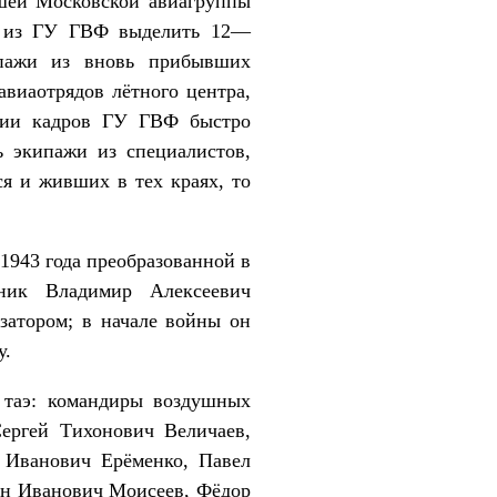
ашей Московской авиагруппы
аз из ГУ ГВФ выделить 12—
ипажи из вновь прибывших
авиаотрядов лётного центра,
ении кадров ГУ ГВФ быстро
ь экипажи из специалистов,
я и живших в тех краях, то
1943 года преобразованной в
ник Владимир Алексеевич
атором; в начале войны он
у.
й таэ: командиры воздушных
ергей Тихонович Величаев,
 Иванович Ерёменко, Павел
ан Иванович Моисеев, Фёдор