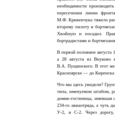
необходимости производить
пересечении линии фронт
М.Ф. Кривенчука тяжело ран
второму пилоту и бортмехан
Хвойную и посадил. Прав
бортрадистами и бортмехани
В первой половине августа 
а 28 августа из Внуково 
В.А. Пущинского. В этот ж
Красноярске ― до Киренска 
Что мы здесь увидели? Грун
типа, именуемом штабом, р
домик-гостиница, имевшая ш
234-го авиаотряда, а чуть д
У-2, и С-2. Через дорогу