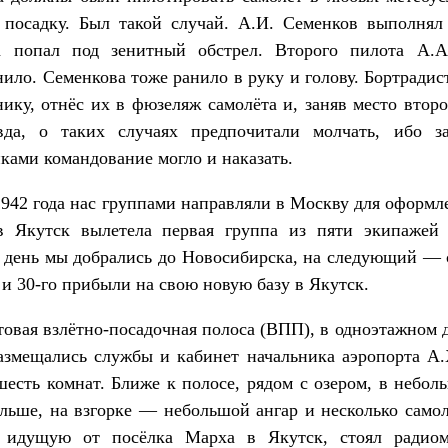
 посадку. Был такой случай. А.И. Семенков выполнял
а попал под зенитный обстрел. Второго пилота А.А
ило. Семенкова тоже ранило в руку и голову. Бортради
ику, отнёс их в фюзеляж самолёта и, заняв место второ
да, о таких случаях предпочитали молчать, ибо за
ками командование могло и наказать.
1942 года нас группами направляли в Москву для оформл
в Якутск вылетела первая группа из пяти экипажей
е день мы добрались до Новосибирска, на следующий ― 
и 30-го прибыли на свою новую базу в Якутск.
товая взлётно-посадочная полоса (ВПП), в одноэтажном 
азмещались службы и кабинет начальника аэропорта А
есть комнат. Ближе к полосе, рядом с озером, в небо
альше, на взгорке ― небольшой ангар и несколько самол
, идущую от посёлка Марха в Якутск, стоял радио