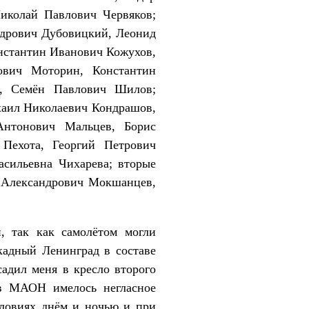
иколай Павлович Червяков;
дрович Дубовицкий, Леонид
нстантин Иванович Кожухов,
ович Моторин, Константин
н, Семён Павлович Шилов;
хаил Николаевич Кондрашов,
Антонович Мальцев, Борис
Пехота, Георгий Петрович
сильевна Чихарева; вторые
 Александрович Мокшанцев,
, так как самолётом могли
кадный Ленинград в составе
садил меня в кресло второго
ов МАОН имелось негласное
словиях днём и ночью и при