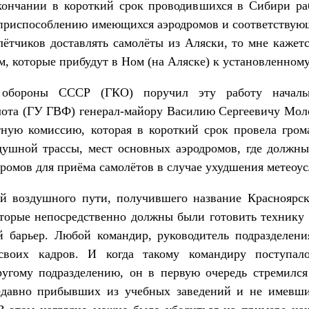
кончании в короткий срок проводившихся в Сибири ра
о приспособлению имеющихся аэродромов и соответствую
 лётчиков доставлять самолёты из Аляски, то мне кажетс
м, которые прибудут в Ном (на Аляске) к установленном
 обороны СССР (ГКО) поручил эту работу началь
лота (ГУ ГВФ) генерал-майору Василию Сергеевичу Моло
тную комиссию, которая в короткий срок провела гро
ушной трассы, мест основных аэродромов, где должны
дромов для приёма самолётов в случае ухудшения метеоу
й воздушного пути, получившего название Красноярск
торые непосредственно должны были готовить технику 
й барьер. Любой командир, руководитель подразделения
своих кадров. И когда такому командиру поступал
ругому подразделению, он в первую очередь стремился 
недавно прибывших из учебных заведений и не имевши