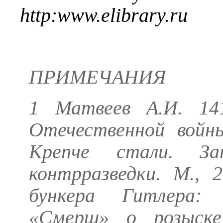
http
:
www
.
elibrary
.
ru
ПРИМЕЧАНИЯ
1
Матвеев А.И.
141
Отечественной войн
Крепче стали. За
контрразведки. М., 
бункера Гитлера: 
«Смерш» о розыске