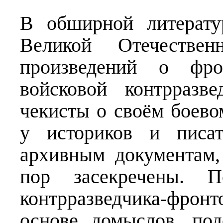
В обширной литерату
Великой Отечествен
произведений о фро
войсковой контрразв
чекисты о своём боево
у историков и писа
архивным документам,
пор засекречены. П
контрразведчика-фронт
основе домыслов, под