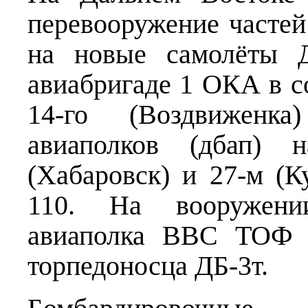
перевооружение часте
на новые самолёты Д
авиабригаде 1 ОКА в с
14-го (Воздвиженка)
авиаполков (дбап) 
(Хабаровск) и 27-м 
110. На вооружении
авиаполка ВВС ТОФ (
торпедоносца ДБ-3т.