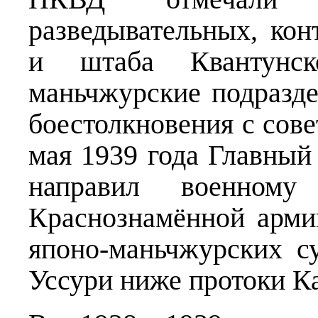
разведывательных, кон
и штаба Квантунс
маньчжурские подразде
боестолкновения с сов
мая 1939 года Главны
направил военному
Краснознамённой арми
японо-маньчжурских с
Уссури ниже протоки Ка