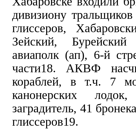
Хабаровске входили бр
дивизиону тральщиков 
глиссеров, Хабаровск
Зейский, Бурейский
авиаполк (ап), 6-й ст
части18. АКВФ насч
кораблей, в т.ч. 7 
канонерских лодок
заградитель, 41 бронека
глиссеров19.